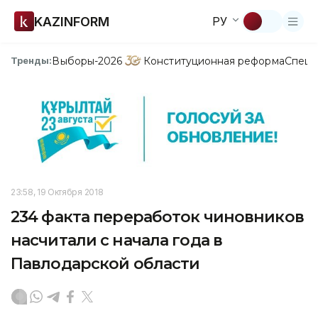
KAZINFORM
РУ
Выборы-2026
Конституционная реформа
Спецп
Тренды:
23:58, 19 Октября 2018
234 факта переработок чиновников
насчитали с начала года в
Павлодарской области