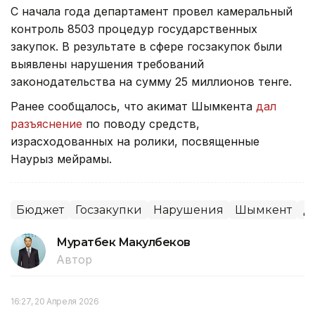
С начала года департамент провел камеральный
контроль 8503 процедур государственных
закупок. В результате в сфере госзакупок были
выявлены нарушения требований
законодательства на сумму 25 миллионов тенге.
Ранее сообщалось, что акимат Шымкента
дал
разъяснение
по поводу средств,
израсходованных на ролики, посвященные
Наурыз мейрамы.
Бюджет
Госзакупки
Нарушения
Шымкент
Д
Муратбек Макулбеков
Автор
16:27, 20 Апреля 2026