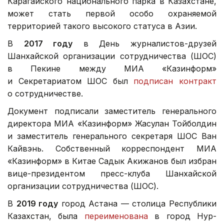
Карагайского национального парка в Казахстане,
может стать первой особо охраняемой
территорией такого высокого статуса в Азии.
В
2017 году
в День журналистов-друзей
Шанхайской организации сотрудничества (ШОС)
в Пекине между МИА «Казинформ»
и Секретариатом ШОС был
подписан контракт
о сотрудничестве.
Документ подписали заместитель генерального
директора МИА «Казинформ» Жасулан Тойболдин
и заместитель генерального секретаря ШОС Ван
Кайвэнь. Собственный корреспондент МИА
«Казинформ» в Китае Садык Акижанов был избран
вице-президентом пресс-клуба Шанхайской
организации сотрудничества (ШОС).
В
2019 году
город Астана — столица Республики
Казахстан, была
переименована
в город Нур-