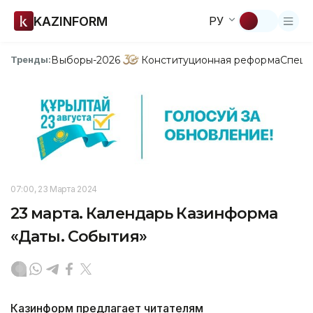
KAZINFORM
РУ
Выборы-2026
Конституционная реформа
Спецп
Тренды:
07:00, 23 Марта 2024
23 марта. Календарь Казинформа
«Даты. События»
Казинформ предлагает читателям