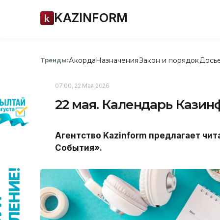
KAZINFORM
Акорда
Назначения
Закон и порядок
Дось
Тренды:
07:00, 22 Мая 2026
22 мая. Календарь Казин
Агентство Kazinform предлагает чи
События».