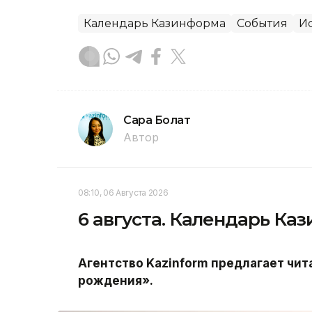
Календарь Казинформа
События
Ис
Сара Болат
Автор
08:10, 06 Августа 2026
6 августа. Календарь К
Агентство
Kazinform
предлагает чит
рождения».