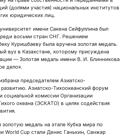
му на праве собственности и переданными в
ций (долями участия) национальных институтов
гих юридических лиц.
университет имени Сакена Сейфуллина был
среди восьми стран СНГ. Решением
беку Куришбаеву была вручена золотая медаль.
ый вуз в Казахстане, которому присуждена
ации — Золотая медаль имени В. И. Блинникова
ое дело».
избрана председателем Азиатско-
 развитию. Азиатско-Тихоокеанский форум
и социальной комиссии Организации
ихого океана (ЭСКАТО) в целях содействия
вития.
 золотую медаль на этапе Кубка мира по
ми World Cup стали Денис Ганькин, Санжар