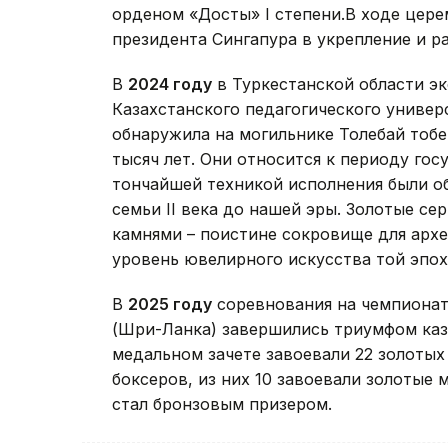
орденом «Достық» I степени.В ходе цер
президента Сингапура в укрепление и р
В
2024 году
в Туркестанской области э
Казахстанского педагогического универ
обнаружила на могильнике Толебай тобе
тысяч лет. Они относится к периоду го
тончайшей техникой исполнения были о
семьи II века до нашей эры. Золотые с
камнями – поистине сокровище для архе
уровень ювелирного искусства той эпох
В
2025 году
соревнования на чемпионат
(Шри-Ланка) завершились триумфом каз
медальном зачете завоевали 22 золотых 
боксеров, из них 10 завоевали золотые 
стал бронзовым призером.