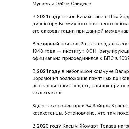
Мусаев и Ойбек Саидиев.
В
2021 году
посол Казахстана в Швейца
директору Всемирного почтового союза
его аккредитации при данной междунар
Всемирный почтовый союз создан в соот
1948 года — институт ООН, регулирующ
официально присоединился к ВПС в 1992
В
2021 году
в небольшой коммуне Вальру
церемония возложения памятных венков
честь советских солдат, павших при о
захватчиков.
Здесь захоронен прах 54 бойцов Красно
казахстанцы. Установлено, что там поко
В
2023 году
Касым-Жомарт Токаев награ