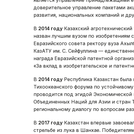
является управление принадлежащими е
доверительное управление пакетами ак
развития, национальных компаний и дру
В
2014 году
Казахский агротехнический 
назван лучшим вузом по изобретениям 
Евразийского совета ректору вуза Ахыл
КазАТУ им. С. Сейфуллина — единственн
награда Евразийской патентной организ
«За вклад в изобретательское и патентн
В
2014 году
Республика Казахстан была 
Тихоокеанского форума по устойчивому
проводится под эгидой Экономической 
Объединенных Наций для Азии и стран Т
региональному диалогу по вопросам раз
В
2017 году
Казахстан впервые завоевал
стрельбе из лука в Шанхае. Победителя