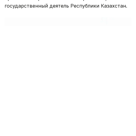
государственный деятель Республики Казахстан.
Фото: пресс-служба ЕАБР
Родился в городе Целиноград (Астана). Окончил
Университет Мармара (Стамбул), экономист .
Трудовая деятельность: сотрудник, начальник