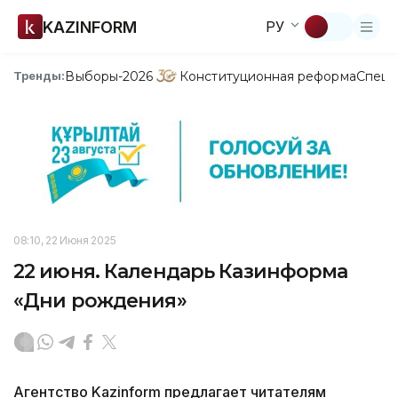
KAZINFORM
РУ
Выборы-2026
Конституционная реформа
Спецп
Тренды:
08:10, 22 Июня 2025
22 июня. Календарь Казинформа
«Дни рождения»
Агентство Kazinform предлагает читателям