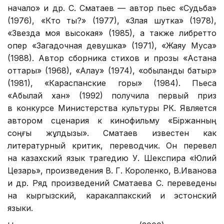
начало» и др. С. Сматаев — автор пьес «Судьба»
(1976), «Кто ты?» (1977), «Злая шутка» (1978),
«Звезда моя высокая» (1985), а также либретто
опер «Загадочная девушка» (1971), «Жаяу Муса»
(1988). Автор сборника стихов и прозы «Астана
оттары» (1968), «Алау» (1974), «Қобыланды батыр»
(1981), «Караспанские горы» (1984). Пьеса
«Абылай хан» (1992) получила первый приз
в конкурсе Министерства культуры РК. Является
автором сценария к кинофильму «Біржанның
соңғы жұлдызы». Сматаев известен как
литературный критик, переводчик. Он перевел
на казахский язык трагедию У. Шекспира «Юлий
Цезарь», произведения В. Г. Короленко, В.Иванова
и др. Ряд произведений Сматаева С. переведены
на кыргызский, каракалпакский и эстонский
языки.