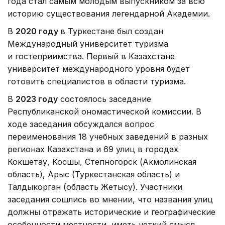
года стал самым молодым выпускником за всю
историю существования легендарной Академии.
В
2020 году
в Туркестане был создан
Международный университет туризма
и гостеприимства. Первый в Казахстане
университет международного уровня будет
готовить специалистов в области туризма.
В
2023 году
состоялось заседание
Республиканской ономастической комиссии. В
ходе заседания обсуждался вопрос
переименования 18 учебных заведений в разных
регионах Казахстана и 69 улиц в городах
Кокшетау, Косшы, Степногорск (Акмолинская
область), Арыс (Туркестанская область) и
Талдыкорган (область Жетысу). Участники
заседания сошлись во мнении, что названия улиц
должны отражать исторические и географические
особенности местности, иметь четкий смысл.