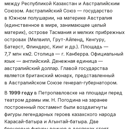
между Республикой Казахстан и Австралийским
Союзом. Австралийский Союз — государство
в Южном полушарии, на материке Австралия
(единственное в мире, занимающее целый
материк), острове Тасмания и мелких прибрежных
островах (Мелвилл, Грут-Айленд, Кенгуру,
Батерст, Флиндерс, Кинг и др.). Площадь —
7,7 млн км2. Столица — г. Канберра. Официальный
язык — английский. Денежная единица —
австралийский доллар. Главой государства
является британский монарх, представленный
в Австралийском Союзе генерал-губернатором.
В
1999 году
в Петропавловске на площади перед
театром драмы им. Н. Погодина на заранее
построенный постамент были воздвигнуты
фигуры легендарных героев казахского народа
Карасай-батыра и Агынтай-батыра. Две
бронзовые фигуры воинов в доспехах стоят