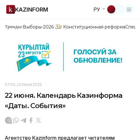
KAZINFORM
РУ
Выборы-2026
Конституционная реформа
Спецп
Тренды:
07:00, 22 Июня 2025
22 июня. Календарь Казинформа
«Даты. События»
Агентство Kazinform предлагает читателям