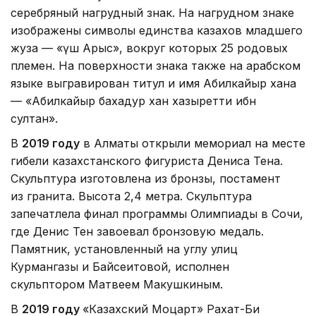
серебряный нагрудный знак. На нагрудном знаке
изображены символы единства казахов младшего
жуза — «үш Арыс», вокруг которых 25 родовых
племен. На поверхности знака также на арабском
языке выгравирован титул и имя Абилкайыр хана
— «Абилкайыр бахадур хан хазыретти ибн
султан».
В
2019 году
в Алматы открыли мемориал на месте
гибели казахстанского фигуриста Дениса Тена.
Скульптура изготовлена из бронзы, постамент
из гранита. Высота 2,4 метра. Скульптура
запечатлела финал программы Олимпиады в Сочи,
где Денис Тен завоевал бронзовую медаль.
Памятник, установленный на углу улиц
Курмангазы и Байсеитовой, исполнен
скульптором Матвеем Макушкиным.
В
2019 году
«Казахский Моцарт» Рахат-Би