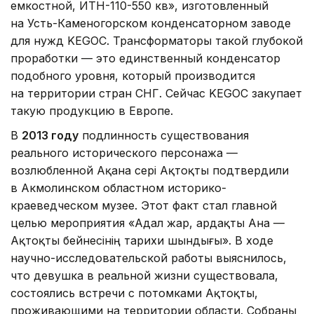
емкостной, ИТН-110-550 кв», изготовленный
на Усть-Каменогорском конденсаторном заводе
для нужд KEGOC. Трансформаторы такой глубокой
проработки — это единственный конденсатор
подобного уровня, который производится
на территории стран СНГ. Сейчас KEGOC закупает
такую продукцию в Европе.
В
2013 году
подлинность существования
реального исторического персонажа —
возлюбленной Ақана сері Ақтоқты подтвердили
в Акмолинском областном историко-
краеведческом музее. Этот факт стал главной
целью мероприятия «Адал жар, ардақты Ана —
Ақтоқты бейнесінің тарихи шындығы». В ходе
научно-исследовательской работы выяснилось,
что девушка в реальной жизни существовала,
состоялись встречи с потомками Ақтоқты,
проживающими на территории области. Собраны