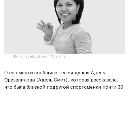
Фото: facebook.com/Guzlama
О ее смерти сообщила телеведущая Адель
Оразалинова (Адель Смит), которая рассказала,
что была близкой подругой спортсменки почти 30
лет.
По ее словам, приступ произошел ночью во время
сна. Накануне Ергешева провела время с
родственниками мужа, а затем встретилась с
подругой и рассказывала ей, как хорошо прошел