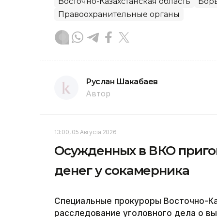
Восточно-Казахстанская область
Борь
Правоохранительные органы
Руслан Шакабаев
Автор
13:00, 05 Августа 2026
Осужденных в ВКО приго
денег у сокамерника
Специальные прокуроры Восточно-Ка
расследование уголовного дела о в