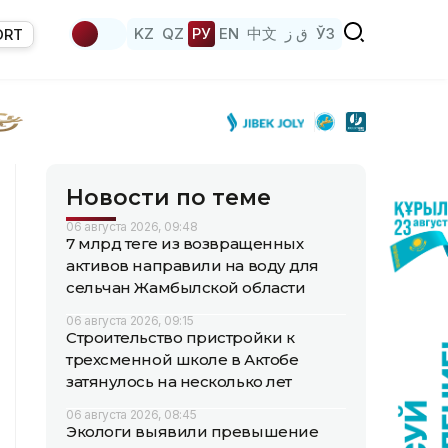
KZ
QZ
РУ
EN
中文
ق ز
ЎЗ
ORT
Новости по теме
06 августа 2026, 09:48
7 млрд теңге из возвращенных
активов направили на воду для
сельчан Жамбылской области
06 августа 2026, 09:15
Строительство пристройки к
трехсменной школе в Актобе
затянулось на несколько лет
06 августа 2026, 08:45
Экологи выявили превышение