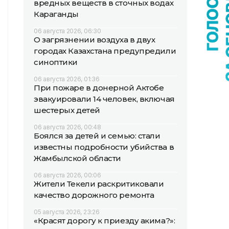
вредных веществ в сточных водах
Караганды
06 августа 2026, 06:30
О загрязнении воздуха в двух
городах Казахстана предупредили
синоптики
06 августа 2026, 01:36
При пожаре в донерной Актобе
эвакуировали 14 человек, включая
шестерых детей
06 августа 2026, 00:48
Боялся за детей и семью: стали
известны подробности убийства в
Жамбылской области
06 августа 2026, 00:06
Жители Текели раскритиковали
качество дорожного ремонта
05 августа 2026, 23:26
«Красят дорогу к приезду акима?»: