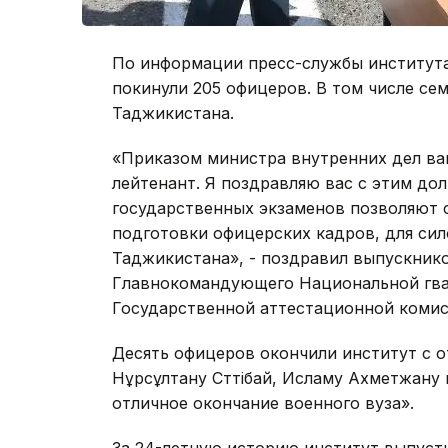
По информации пресс-службы института,
покинули 205 офицеров. В том числе се
Таджикистана.
«Приказом министра внутренних дел ва
лейтенант. Я поздравляю вас с этим до
государственных экзаменов позволяют 
подготовки офицерских кадров, для сил
Таджикистана», - поздравил выпускник
Главнокомандующего Национальной гва
Государственной аттестационной комис
Десять офицеров окончили институт с 
Нұрсұлтану Сүттібай, Исламу Ахметжану
отличное окончание военного вуза».