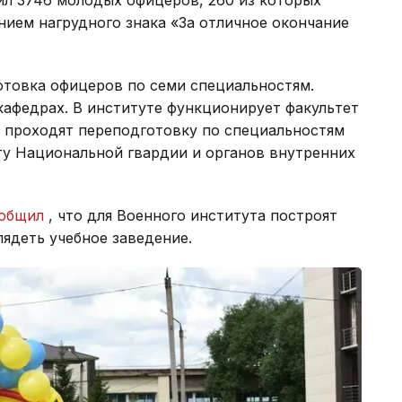
ил 3746 молодых офицеров, 260 из которых
ением нагрудного знака «За отличное окончание
отовка офицеров по семи специальностям.
кафедрах. В институте функционирует факультет
 проходят переподготовку по специальностям
у Национальной гвардии и органов внутренних
общил
, что для Военного института построят
лядеть учебное заведение.