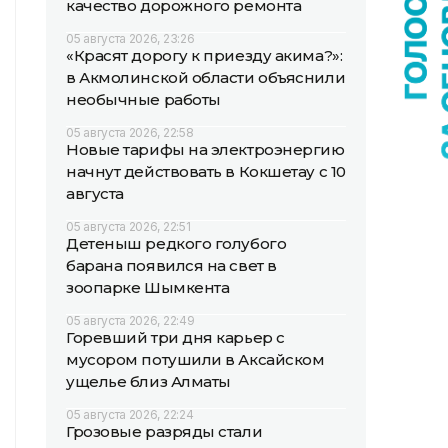
качество дорожного ремонта
05 августа 2026, 23:26
«Красят дорогу к приезду акима?»:
в Акмолинской области объяснили
необычные работы
05 августа 2026, 22:58
Новые тарифы на электроэнергию
начнут действовать в Кокшетау с 10
августа
05 августа 2026, 22:51
Детеныш редкого голубого
барана появился на свет в
зоопарке Шымкента
05 августа 2026, 22:49
Горевший три дня карьер с
мусором потушили в Аксайском
ущелье близ Алматы
05 августа 2026, 22:24
Грозовые разряды стали