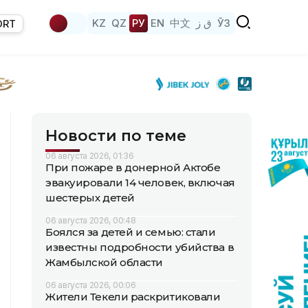
KZ
QZ
РУ
EN
中文
ق ز
ЎЗ
ORT
Новости по теме
06 августа 2026, 01:36
При пожаре в донерной Актобе
эвакуировали 14 человек, включая
шестерых детей
06 августа 2026, 00:48
Боялся за детей и семью: стали
известны подробности убийства в
Жамбылской области
06 августа 2026, 00:06
Жители Текели раскритиковали