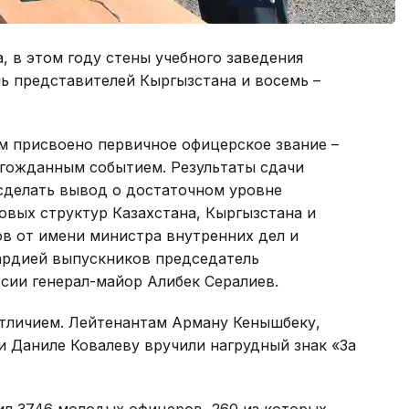
 в этом году стены учебного заведения
мь представителей Кыргызстана и восемь –
м присвоено первичное офицерское звание –
лгожданным событием. Результаты сдачи
сделать вывод о достаточном уровне
овых структур Казахстана, Кыргызстана и
ов от имени министра внутренних дел и
рдией выпускников председатель
сии генерал-майор Алибек Сералиев.
отличием. Лейтенантам Арману Кенышбеку,
 и Даниле Ковалеву вручили нагрудный знак «За