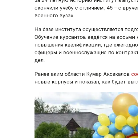
За 24-летную историю институт выпуст
окончили учебу с отличием, 45 – с вруч
военного вуза».
На базе института осуществляется подг
Обучение курсантов ведётся на восьми 
повышения квалификации, где ежегодно
офицеры и военнослужащие по контракт
дел.
Ранее аким области Кумар Аксакалов
со
новые корпусы и показал, как будет выг