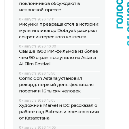
поклонников обсуждают в
испанской прессе
07 августа 2026, 17:11
Рисунки превращаются в истории:
мультипликатор Dobryak раскрыл
секрет интересного контента
07 августа 2026, 16:30
Свыше 1900 ИИ-фильмов из более
чем 90 стран поступило на Astana
AI Film Festival
07 августа 2026, 15:50
Comic Con Astana установил
рекорд: первый день фестиваля
посетили 16 тысяч человек
07 августа 2026, 15:05
Художник Marvel и DC рассказал о
работе над Batman и впечатлениях
от Казахстана
07 августа 2026, 14:05