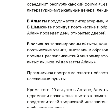
объединит республиканский форум «Сөз 
литературно-музыкальные вечера, лекц
В Алматы
продолжатся литературные, м
В Шымкенте пройдут поэтические и обра
Абай» проведет день открытых дверей, 
В регионах
запланированы айтысы, конц
поэтические чтения, выставки и образов
пройдет республиканский ультрамарафон «
айтыс акынов «Адамзаттың Абайы».
Праздничная программа охватит областн
населенные пункты.
Кроме того, 10 августа в Астане, Алма
церемонии возложения цветов к памятн
представителей творческой интеллиген
и общественности.