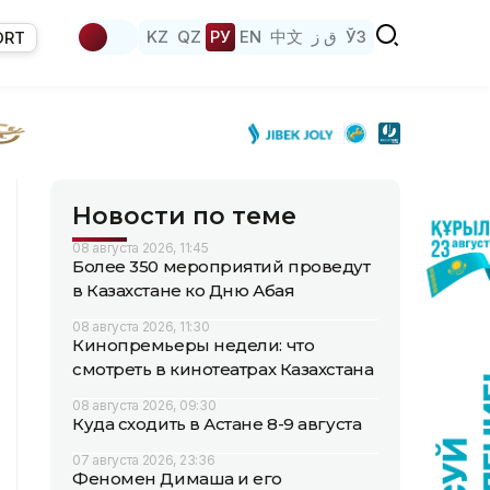
KZ
QZ
РУ
EN
中文
ق ز
ЎЗ
ORT
Новости по теме
08 августа 2026, 11:45
Более 350 мероприятий проведут
в Казахстане ко Дню Абая
08 августа 2026, 11:30
Кинопремьеры недели: что
смотреть в кинотеатрах Казахстана
08 августа 2026, 09:30
Куда сходить в Астане 8-9 августа
07 августа 2026, 23:36
Феномен Димаша и его