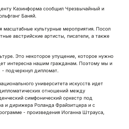
денту Казинформа сообщил Чрезвычайный и
льфганг Баняй.
ся масштабные культурные мероприятия. Посол
тные австрийские артисты, писатели, а также
льтуре. Это некоторое упущение, которое нужно
дет интересна нашим гражданам. Поэтому мы и
 - подчеркнул дипломат.
 национального университета искусств идет
я дипломатических отношений между
уденческий симфонический оркестр под
а и дирижера Роланда Фрайзитцера и с
рограмме - произведения Иоганна Штрауса,