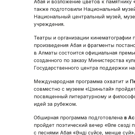
Абая и возложение цветов к памятнику 
также подготовили Национальный музей
Национальный центральный музей, музеи
учреждения.
Театры и организации кинематографии 
произведения Абая и фрагменты постано
в Алматы состоится официальная премь
созданного по заказу Министерства ку
Государственного центра поддержки на
Международная программа охватит и
П
совместно с музеем «Цзиньтай» пройдет
посвященный литературному и философ
идей за рубежом.
Обширная программа подготовлена
в А
пройдет поэтический вечер «Өлең сөздің
с песнями Абая «Әнді сүйсең, менше сүй