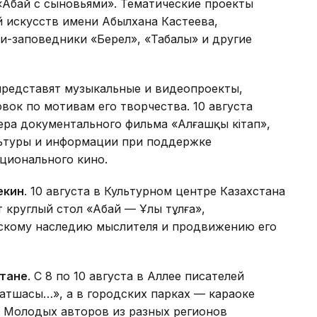
«Абай с сыновьями». Тематические проекты
 искусств имени Абылхана Кастеева,
-заповедники «Берел», «Таңбалы» и другие
представят музыкальные и видеопроекты,
вок по мотивам его творчества. 10 августа
ера документального фильма «Алғашқы кітап»,
льтуры и информации при поддержке
ционального кино.
екин
. 10 августа в Культурном центре Казахстана
 круглый стол «Абай — Ұлы тұлға»,
скому наследию мыслителя и продвижению его
стане
. С 8 по 10 августа в Аллее писателей
 патшасы…», а в городских парках — караоке
». Молодых авторов из разных регионов