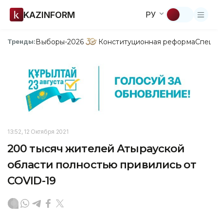
KAZINFORM
РУ
Выборы-2026
Конституционная реформа
Спецп
Тренды:
13:52, 12 Октября 2021
200 тысяч жителей Атырауской
области полностью привились от
COVID-19