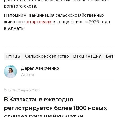
рогатого скота.
Напомним, вакцинация сельскохозяйственных
животных
стартовала
в конце февраля 2026 года
в Алматы.
Птицы
Сельское хозяйство
Вакцинация
Вете
Дарья Аверченко
Автор
15:07, 04 Февраля 2026
В Казахстане ежегодно
регистрируется более 1800 новых
случаев рака шейки матки