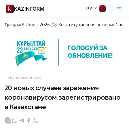
KAZINFORM
РУ
Выборы-2026
Конституционная реформа
Спецп
Тренды:
09:16, 05 Апреля 2020
20 новых случаев заражения
коронавирусом зарегистрировано
в Казахстане