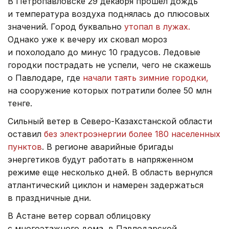
В Петропавловске 29 декабря прошел дождь
и температура воздуха поднялась до плюсовых
значений. Город буквально
утопал в лужах.
Однако уже к вечеру их сковал мороз
и похолодало до минус 10 градусов. Ледовые
городки пострадать не успели, чего не скажешь
о Павлодаре, где
начали таять зимние городки,
на сооружение которых потратили более 50 млн
тенге.
Сильный ветер в Северо-Казахстанской области
оставил
без электроэнергии более 180 населенных
пунктов
. В регионе аварийные бригады
энергетиков будут работать в напряженном
режиме еще несколько дней. В область вернулся
атлантический циклон и намерен задержаться
в праздничные дни.
В Астане ветер сорвал облицовку
с многоэтажного дома, в Павлодарской