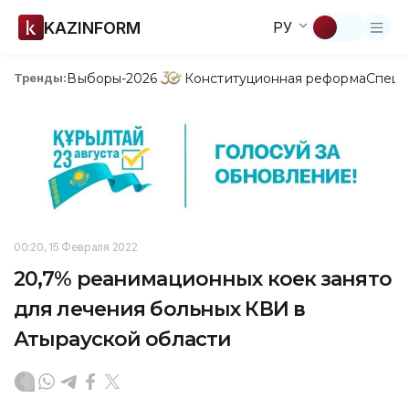
KAZINFORM
РУ
Выборы-2026
Конституционная реформа
Спецп
Тренды:
00:20, 15 Февраля 2022
20,7% реанимационных коек занято
для лечения больных КВИ в
Атырауской области