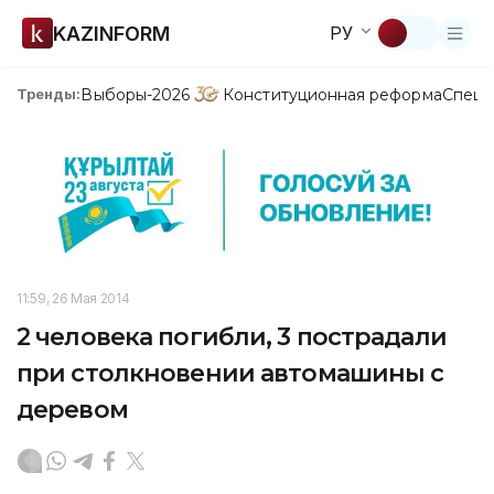
KAZINFORM
РУ
Выборы-2026
Конституционная реформа
Спецп
Тренды:
11:59, 26 Мая 2014
2 человека погибли, 3 пострадали
при столкновении автомашины с
деревом