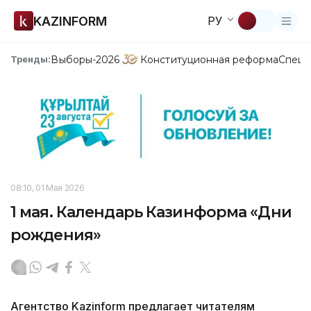
KAZINFORM
РУ
Выборы-2026
Конституционная реформа
Спецп
Тренды:
08:10, 01 Мая 2026
1 мая. Календарь Казинформа «Дни
рождения»
Агентство Kazinform предлагает читателям