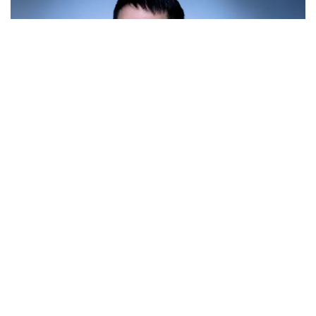
Фото: t.me/samrukazynaofficial
Окончил Жезказганский университет имени О.А.
Байконурова по специальности «Подземная
разработка месторождений полезных
ископаемых» (1997), Казахский национальный
технический университет имени К.И. Сатпаева по
специальности «Проектирование, сооружение и
эксплуатация газонефтепроводов и