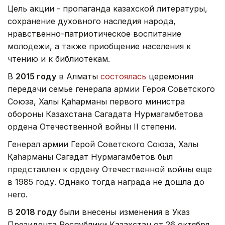
Цель акции - пропаганда казахской литературы,
сохранение духовного наследия народа,
нравственно-патриотическое воспитание
молодежи, а также приобщение населения к
чтению и к библиотекам.
В
2015 году
в Алматы
состоялась
церемония
передачи семье генерала армии Героя Советского
Союза, Халық Қаһарманы первого министра
обороны Казахстана Сагадата Нурмагамбетова
ордена Отечественной войны II степени.
Генерал армии Герой Советского Союза, Халық
Қаһарманы Сагадат Нурмагамбетов был
представлен к ордену Отечественной войны еще
в 1985 году. Однако тогда награда не дошла до
него.
В
2018 году
были внесены изменения в Указ
Президента Республики Казахстан от 26 октября