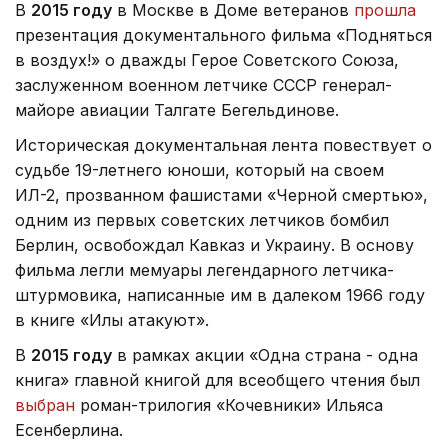
В
2015 году
в Москве в Доме ветеранов
прошла
презентация документального фильма «Подняться
в воздух!» о дважды Герое Советского Союза,
заслуженном военном летчике СССР генерал-
майоре авиации Талгате Бегельдинове.
Историческая документальная лента повествует о
судьбе 19-летнего юноши, который на своем
ИЛ-2, прозванном фашистами «Черной смертью»,
одним из первых советских летчиков бомбил
Берлин, освобождал Кавказ и Украину. В основу
фильма легли мемуары легендарного летчика-
штурмовика, написанные им в далеком 1966 году
в книге «Илы атакуют».
В
2015 году
в рамках акции «Одна страна - одна
книга» главной книгой для всеобщего чтения был
выбран
роман-трилогия «Кочевники» Ильяса
Есенберлина.