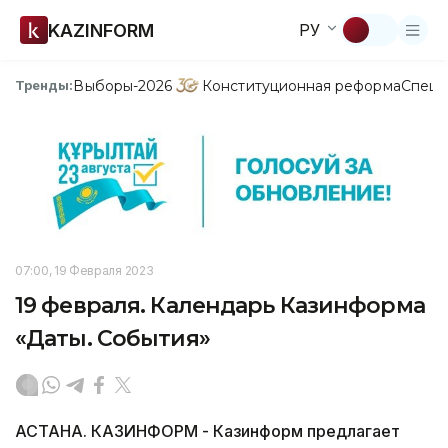
KAZINFORM
РУ
Выборы-2026
Конституционная реформа
Спецп
Тренды:
07:00, 19 Февраля 2023
19 февраля. Календарь Казинформа
«Даты. События»
АСТАНА. КАЗИНФОРМ - Казинформ предлагает