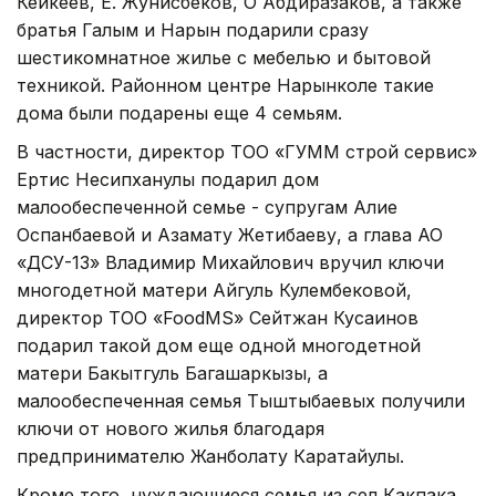
Кейкеев, Е. Жунисбеков, О Абдиразаков, а также
братья Галым и Нарын подарили сразу
шестикомнатное жилье с мебелью и бытовой
техникой. Районном центре Нарынколе такие
дома были подарены еще 4 семьям.
В частности, директор ТОО «ГУММ строй сервис»
Ертис Несипханулы подарил дом
малообеспеченной семье - супругам Алие
Оспанбаевой и Азамату Жетибаеву, а глава АО
«ДСУ-13» Владимир Михайлович вручил ключи
многодетной матери Айгуль Кулембековой,
директор ТОО «FoodMS» Сейтжан Кусаинов
подарил такой дом еще одной многодетной
матери Бакытгуль Багашаркызы, а
малообеспеченная семья Тыштыбаевых получили
ключи от нового жилья благодаря
предпринимателю Жанболату Каратайулы.
Кроме того, нуждающиеся семья из сел Какпака,