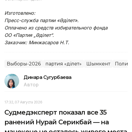
Изготовлено:
Пресс-служба партии «Әділет».
Оплачено из средств избирательного фонда
ОО «Партия „Әділет“.
Заказчик: Минжасаров Н.Т.
Выборы-2026
партия «Әділет»
Шымкент
Полит
Динара Сугурбаева
Автор
17:32, 07 Августа 2026
Судмедэксперт показал все 35
ранений Нурай Серикбай — на
манекене не осталось живого места