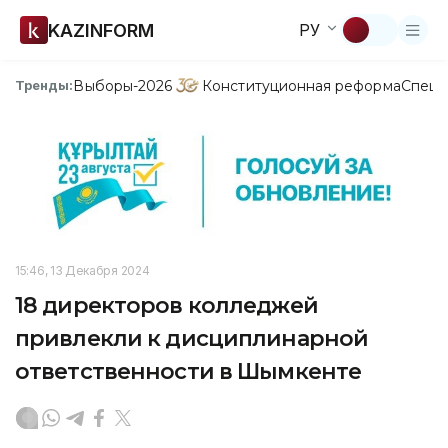
KAZINFORM
РУ
Выборы-2026
Конституционная реформа
Спецп
Тренды:
15:46, 13 Декабря 2024
18 директоров колледжей
привлекли к дисциплинарной
ответственности в Шымкенте