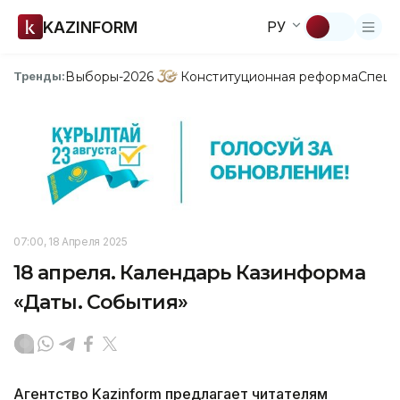
KAZINFORM
РУ
Выборы-2026
Конституционная реформа
Спецп
Тренды:
07:00, 18 Апреля 2025
18 апреля. Календарь Казинформа
«Даты. События»
Агентство Kazinform предлагает читателям