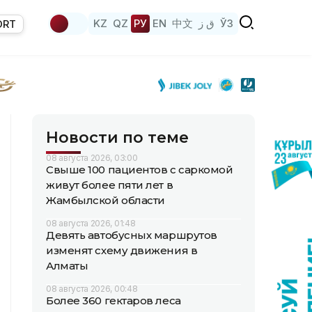
KZ
QZ
РУ
EN
中文
ق ز
ЎЗ
ORT
Новости по теме
08 августа 2026, 03:00
Свыше 100 пациентов с саркомой
живут более пяти лет в
Жамбылской области
08 августа 2026, 01:48
Девять автобусных маршрутов
изменят схему движения в
Алматы
08 августа 2026, 00:48
Более 360 гектаров леса