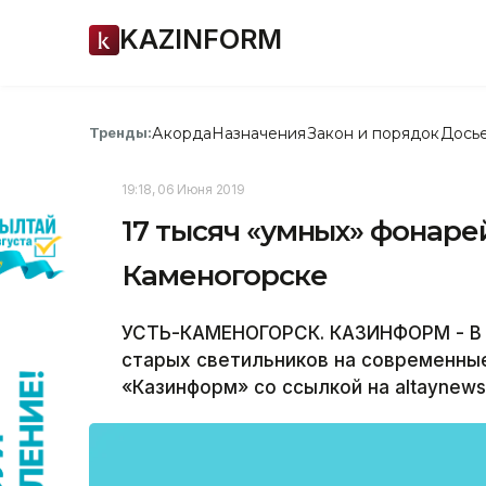
KAZINFORM
Акорда
Назначения
Закон и порядок
Дось
Тренды:
19:18, 06 Июня 2019
17 тысяч «умных» фонарей
Каменогорске
УСТЬ-КАМЕНОГОРСК. КАЗИНФОРМ - В 
старых светильников на современны
«Казинформ» со ссылкой на altaynews.