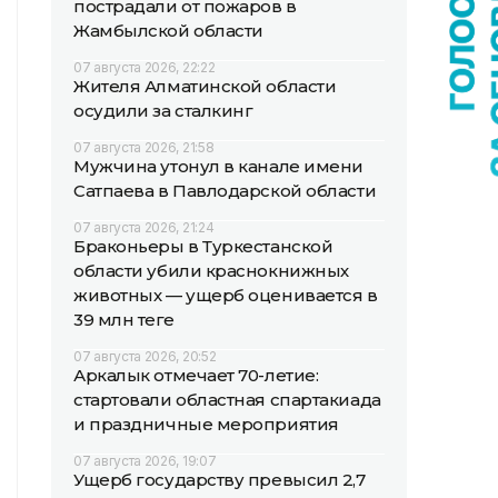
пострадали от пожаров в
Жамбылской области
07 августа 2026, 22:22
Жителя Алматинской области
осудили за сталкинг
07 августа 2026, 21:58
Мужчина утонул в канале имени
Сатпаева в Павлодарской области
07 августа 2026, 21:24
Браконьеры в Туркестанской
области убили краснокнижных
животных — ущерб оценивается в
39 млн теңге
07 августа 2026, 20:52
Аркалык отмечает 70-летие:
стартовали областная спартакиада
и праздничные мероприятия
07 августа 2026, 19:07
Ущерб государству превысил 2,7