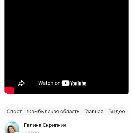
Спорт
Жамбылская область
Главная
Видео
д
Галина Скрипник
Автор