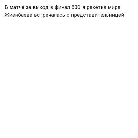
В матче за выход в финал 630-я ракетка мира
Жиенбаева встречалась с представительницей
Японии Риной Сайго, занимающей 327-е место в
рейтинге WTA.
Матч продлился два сета и завершился победой
казахстанки со счетом — 6:1, 7:6 (7:5).
Таким образом, Жиенбаева вышла в финал
и за титул турнира поборется с болгарской
теннисисткой Изабеллой Шиниковой (442 WTA).
Как сообщалось ранее, сильнейшие юниоры Азии
сыграют
в Алматы за шанс попасть на «Ролан
Гаррос».
Спорт
спортсмены Казахстана
Теннис