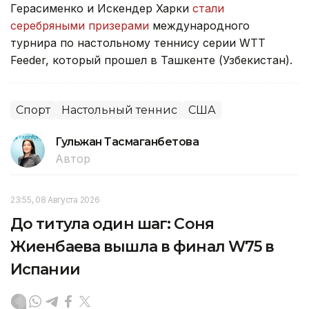
Герасименко и Искендер Харки
стали
серебряными призерами
международного
турнира по настольному теннису серии WTT
Feeder, который прошел в Ташкенте (Узбекистан).
Спорт
Настольный теннис
США
Гульжан Тасмаганбетова
Автор
23:55, 08 Августа 2026
До титула один шаг: Соня
Жиенбаева вышла в финал W75 в
Испании