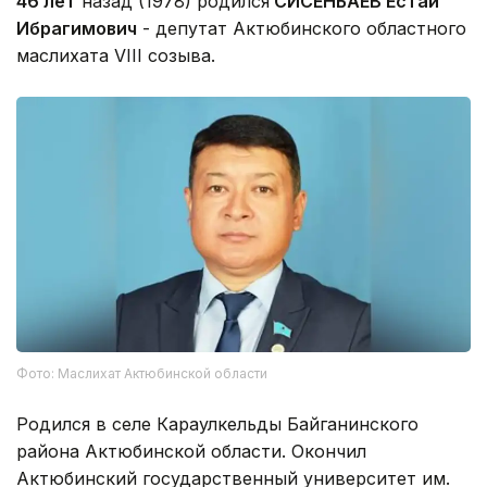
46 лет
назад (1978) родился
СИСЕНБАЕВ Естай
Ибрагимович
- депутат Актюбинского областного
маслихата VIII созыва.
Фото: Маслихат Актюбинской области
Родился в селе Караулкельды Байганинского
района Актюбинской области. Окончил
Актюбинский государственный университет им.