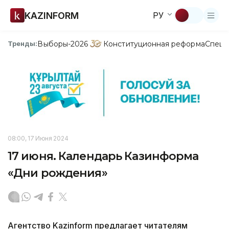
KAZINFORM
РУ
Выборы-2026
Конституционная реформа
Спецп
Тренды:
08:00, 17 Июня 2024
17 июня. Календарь Казинформа
«Дни рождения»
Агентство Kazinform предлагает читателям