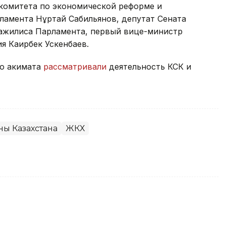
 комитета по экономической реформе и
амента Нұртай Сабильянов, депутат Сената
ажилиса Парламента, первый вице-министр
я Каирбек Ускенбаев.
го акимата
рассматривали
деятельность КСК и
ны Казахстана
ЖКХ