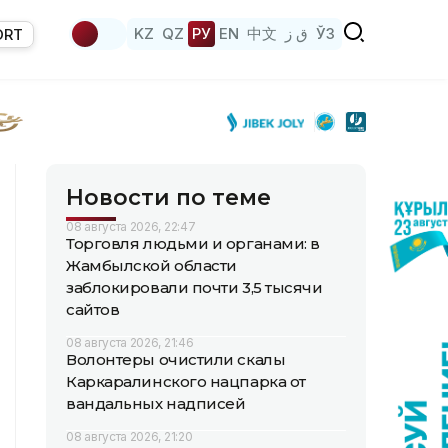
KZ
QZ
РУ
EN
中文
ق ز
ЎЗ
ORT
Новости по теме
08 августа 2026, 22:47
Торговля людьми и органами: в
Жамбылской области
заблокировали почти 3,5 тысячи
сайтов
08 августа 2026, 21:46
Волонтеры очистили скалы
Каркаралинского нацпарка от
вандальных надписей
08 августа 2026, 21:20