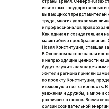
страны время. Северо-Казахст
известных государственных и
выдающихся представителей к
труда, многих уважаемых личн
и профессионалов правоохран
Как единая и созидательная н
масштабные преобразования. С
Новая Конституция, ставшая з
В Основном законе нашли воп
и непреходящие ценности наше
будут служить нам надежным 
Жители региона приняли само
по проекту Конституции, про
и высокую ответственность. В
уважения и дружбы, в мире и 
различных этносов. Всеми св
обязан созидательной энергии 