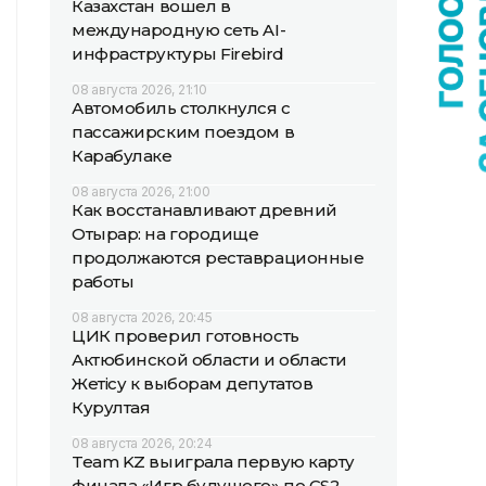
Казахстан вошел в
международную сеть AI-
инфраструктуры Firebird
08 августа 2026, 21:10
Автомобиль столкнулся с
пассажирским поездом в
Карабулаке
08 августа 2026, 21:00
Как восстанавливают древний
Отырар: на городище
продолжаются реставрационные
работы
08 августа 2026, 20:45
ЦИК проверил готовность
Актюбинской области и области
Жетісу к выборам депутатов
Курултая
08 августа 2026, 20:24
Team KZ выиграла первую карту
финала «Игр будущего» по CS2