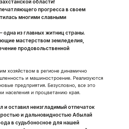
захстанской области!
впечатляющего прогресса в своем
гатилась многими славными
 одна из главных житниц страны.
еющие мастерством земледелия,
печение продовольственной
ким хозяйством в регионе динамично
ленность и машиностроение. Реализуются
овые предприятия. Безусловно, все это
и населения и процветанию края.
л и оставил неизгладимый отпечаток
удростью и дальновидностью Абылай
рода в судьбоносное для нашей