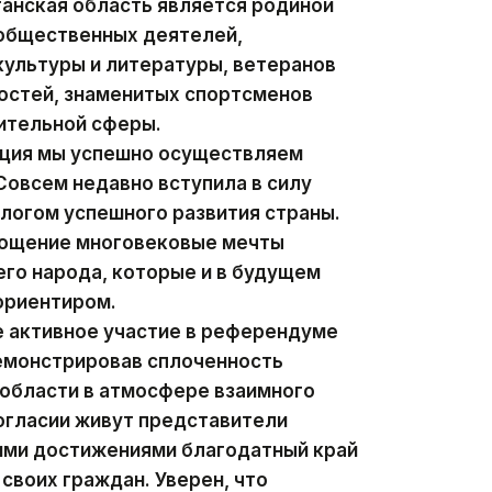
анская область является родиной
 общественных деятелей,
ультуры и литературы, ветеранов
остей, знаменитых спортсменов
ительной сферы.
ация мы успешно осуществляем
овсем недавно вступила в силу
алогом успешного развития страны.
лощение многовековые мечты
го народа, которые и в будущем
ориентиром.
е активное участие в референдуме
демонстрировав сплоченность
 области в атмосфере взаимного
согласии живут представители
оими достижениями благодатный край
своих граждан. Уверен, что