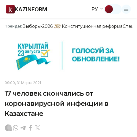
KAZINFORM
РУ
Выборы-2026
Конституционная реформа
Спецп
Тренды:
09:00, 31 Марта 2021
17 человек скончались от
коронавирусной инфекции в
Казахстане