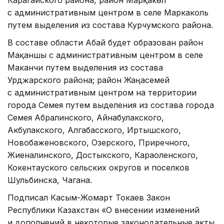
Карагайского района, район Марқакөл
с административным центром в селе Маркаколь
путем выделения из состава Курчумского района.
В составе области Абай будет образован район
Мақаншы с административным центром в селе
Маканчи путем выделения из состава
Урджарского района; район Жаңасемей
с административным центром на территории
города Семея путем выделения из состава города
Семея Абралинского, Айнабулакского,
Акбулакского, Алгабасского, Иртышского,
Новобаженовского, Озерского, Приречного,
Жиеналинского, Достыкского, Караоленского,
Кокентауского сельских округов и поселков
Шульбинска, Чагана.
Подписал Касым-Жомарт Токаев Закон
Республики Казахстан «О внесении изменений
и дополнений в некоторые законодательные акты