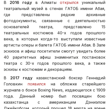
В
2016 году
в Алматы
открылся
уникальный
театральный музей в стенах ГАТОБ имени Абая,
где представлены редкие архивные
фотодокументы, связанные с деятельностью
основателей театра, представлено 15
театральных костюмов 40-х годов прошлого
века, в которых когда-то выступали известные
артисты оперы и балета ГАТОБ имени Абая. В Зале
эскизов и афиш посетители смогут увидеть более
40 раритетных афиш знаменитых постановок
театра с 30-х годов прошлого века, а также
эскизы к костюмам и декорациям.
В
2017 году
казахстанский боксер Геннадий
Головкин
появился
на обложке старейшего
журнала о боксе Boxing News, издающегося с 1909
года. Данный номер был посвящен бою
казахстанца с американцем Дэниэлом
Джейкобсом, который прошел 18 марта на арене