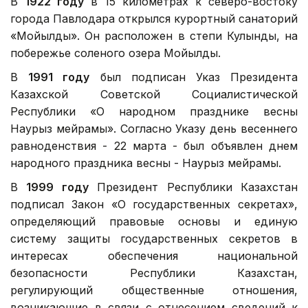
В
1922 году
в 15 километрах к северо-востоку
города Павлодара открылся курортный санаторий
«Мойылды». Он расположен в степи Кулынды, на
побережье соленого озера Мойылды.
В
1991 году
был подписан Указ Президента
Казахской Советской Социалистической
Республики «О народном празднике весны
Науpыз мейpамы». Согласно Указу день весеннего
равноденствия - 22 марта - был объявлен днем
народного праздника весны - Наурыз мейрамы.
В
1999 году
Президент Республики Казахстан
подписал Закон «О государственных секретах»,
определяющий правовые основы и единую
систему защиты государственных секретов в
интересах обеспечения национальной
безопасности Республики Казахстан,
регулирующий общественные отношения,
возникающие в связи с отнесением сведений к