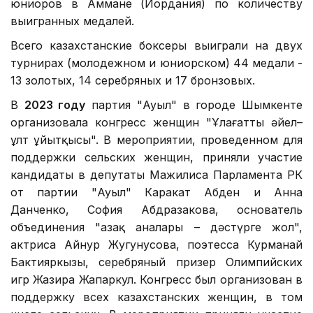
юниоров в Аммане (Иордания) по количеству
выигранных медалей.
Всего казахстанские боксеры выиграли на двух
турнирах (молодежном и юниорском) 44 медали -
13 золотых, 14 серебряных и 17 бронзовых.
В
2023 году
партия "Ауыл" в городе Шымкенте
организовала конгресс женщин "Ұлағатты әйел–
ұлт ұйытқысы". В мероприятии, проведенном для
поддержки сельских женщин, приняли участие
кандидаты в депутаты Мажилиса Парламента РК
от партии "Ауыл" Каракат Абден и Анна
Данченко, София Абдразакова, основатель
объединения "Қазақ аналары – дәстүрге жол",
актриса Айнур Жугунусова, поэтесса Курманай
Бактияркызы, серебряный призер Олимпийских
игр Жазира Жапаркул. Конгресс был организован в
поддержку всех казахстанских женщин, в том