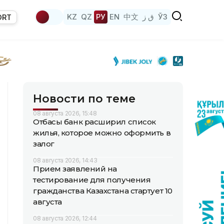
KZ
QZ
РУ
EN
中文
ق ز
ЎЗ
ORT
Новости по теме
08 августа 2026, 15:48
Отбасы банк расширил список
жилья, которое можно оформить в
залог
08 августа 2026, 14:43
Прием заявлений на
тестирование для получения
гражданства Казахстана стартует 10
августа
08 августа 2026, 12:44