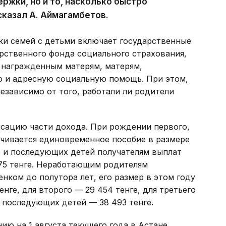
ржки, но и то, насколько быстро
сказал А. Аймагамбетов.
ки семей с детьми включает государственные
рственного фонда социального страхования,
 награжденным матерям, матерям,
 и адресную социальную помощь. При этом,
езависимо от того, работали ли родители
сацию части дохода. При рождении первого,
ачивается единовременное пособие в размере
о и последующих детей получателям выплат
475 тенге. Неработающим родителям
нком до полутора лет, его размер в этом году
енге, для второго — 29 454 тенге, для третьего
 и последующих детей — 38 493 тенге.
ию на 1 августа текущего года в Астане