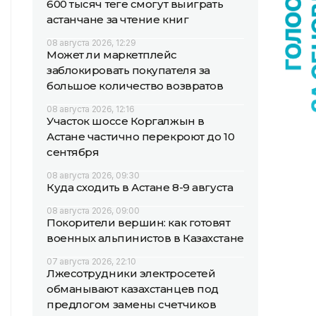
600 тысяч теңге смогут выиграть
астанчане за чтение книг
08 августа 2026, 12:29
Может ли маркетплейс
заблокировать покупателя за
большое количество возвратов
08 августа 2026, 12:16
Участок шоссе Коргалжын в
Астане частично перекроют до 10
сентября
08 августа 2026, 09:30
Куда сходить в Астане 8-9 августа
08 августа 2026, 09:00
Покорители вершин: как готовят
военных альпинистов в Казахстане
07 августа 2026, 22:10
Лжесотрудники электросетей
обманывают казахстанцев под
предлогом замены счетчиков