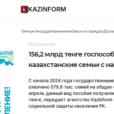
KAZINFORM
Акорда
Назначения
Закон и порядок
Дось
Тренды:
20:00, 21 Мая 2024
156,2 млрд тенге госпос
казахстанские семьи с на
С начала 2024 года государственны
охвачено 579,8 тыс. семей на общую 
апрель данный вид пособия получили
тенге, передает агентство Kazinform
социальной защиты населения РК.