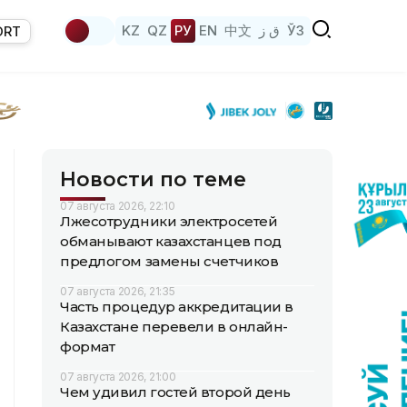
KZ
QZ
РУ
EN
中文
ق ز
ЎЗ
ORT
Новости по теме
07 августа 2026, 22:10
Лжесотрудники электросетей
обманывают казахстанцев под
предлогом замены счетчиков
07 августа 2026, 21:35
Часть процедур аккредитации в
Казахстане перевели в онлайн-
формат
07 августа 2026, 21:00
Чем удивил гостей второй день