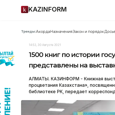
KAZINFORM
Акорда
Назначения
Закон и порядок
Дось
Тренды:
14:52, 30 Августа 2021
1500 книг по истории гос
представлены на выстав
АЛМАТЫ. КАЗИНФОРМ - Книжная выста
процветания Казахстана», посвящен
библиотеке РК, передает корреспон