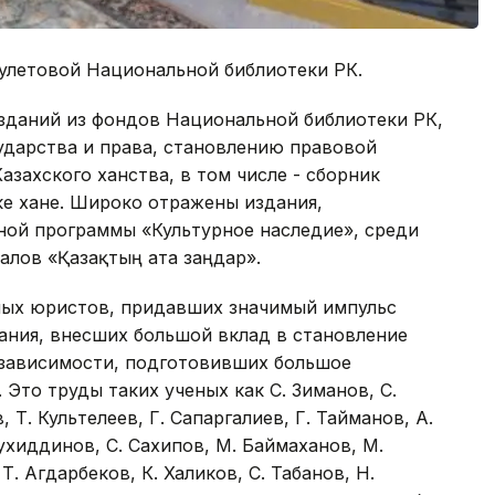
аулетовой Национальной библиотеки РК.
изданий из фондов Национальной библиотеки РК,
ударства и права, становлению правовой
захского ханства, в том числе - сборник
уке хане. Широко отражены издания,
ной программы «Культурное наследие», среди
алов «Қазақтың ата заңдар».
ных юристов, придавших значимый импульс
ания, внесших большой вклад в становление
езависимости, подготовивших большое
Это труды таких ученых как С. Зиманов, С.
, Т. Культелеев, Г. Сапаргалиев, Г. Тайманов, А.
ухиддинов, С. Сахипов, М. Баймаханов, М.
Т. Агдарбеков, К. Халиков, С. Табанов, Н.