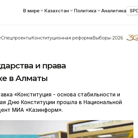
В мире
Казахстан
Политика
Аналитика
SP
е
Спецпроекты
Конституционная реформа
Выборы-2026
ударства и права
ке в Алматы
вка «Конституция - основа стабильности и
ная Дню Конституции прошла в Национальной
дент МИА «Казинформ».