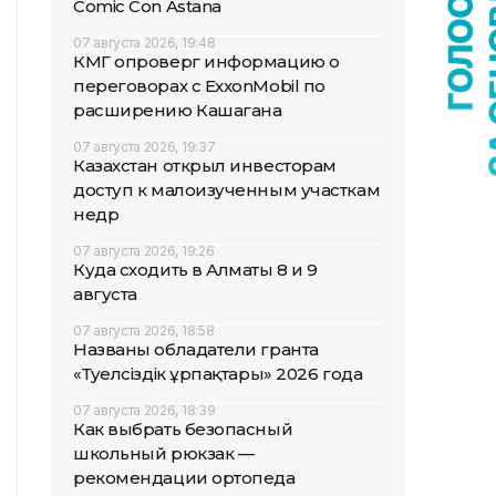
Comic Con Astana
07 августа 2026, 19:48
КМГ опроверг информацию о
переговорах с ExxonMobil по
расширению Кашагана
07 августа 2026, 19:37
Казахстан открыл инвесторам
доступ к малоизученным участкам
недр
07 августа 2026, 19:26
Куда сходить в Алматы 8 и 9
августа
07 августа 2026, 18:58
Названы обладатели гранта
«Тәуелсіздік ұрпақтары» 2026 года
07 августа 2026, 18:39
Как выбрать безопасный
школьный рюкзак —
рекомендации ортопеда