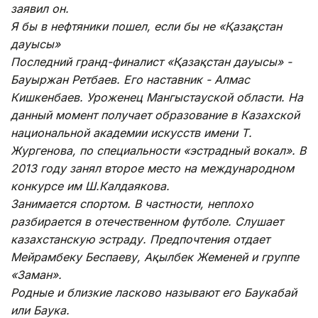
заявил он.
Я бы в нефтяники пошел, если бы не «Қазақстан
дауысы»
Последний гранд-финалист «Қазақстан дауысы» -
Бауыржан Ретбаев. Его наставник - Алмас
Кишкенбаев. Уроженец Мангыстауской области. На
данный момент получает образование в Казахской
национальной академии искусств имени Т.
Жургенова, по специальности «эстрадный вокал». В
2013 году занял второе место на международном
конкурсе им Ш.Калдаякова.
Занимается спортом. В частности, неплохо
разбирается в отечественном футболе. Слушает
казахстанскую эстраду. Предпочтения отдает
Мейрамбеку Беспаеву, Ақылбек Жеменей и группе
«Заман».
Родные и близкие ласково называют его Баукабай
или Баука.