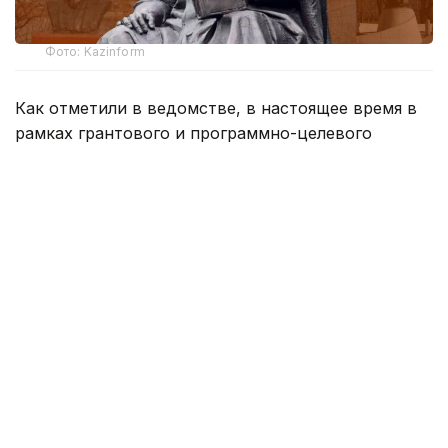
Фото: Kazinform
Как отметили в ведомстве, в настоящее время в
рамках грантового и программно-целевого
финансирования науки реализованы и
реализуются 17 научных проектов. Исследования
охватывают период 2020-2027 годов и
выполняются 11 научными организациями и
университетами в пяти регионах страны.
В реализации проектов участвуют ведущие
университеты и научные институты Казахстана.
Наибольшее количество исследований
приходится на Казахский национальный
университет имени аль-Фараби и Казахский
национальный педагогический университет имени
Абая.