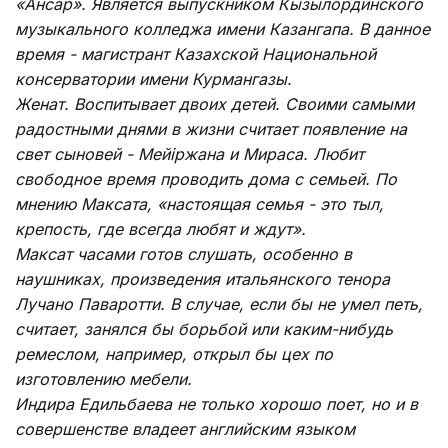
«Ансар». Является выпускником Кызылординского
музыкального колледжа имени Казангапа. В данное
время - магистрант Казахской Национальной
консерватории имени Курмангазы.
Женат. Воспитывает двоих детей. Своими самыми
радостными днями в жизни считает появление на
свет сыновей - Мейіржана и Мираса. Любит
свободное время проводить дома с семьей. По
мнению Максата, «настоящая семья - это тыл,
крепость, где всегда любят и ждут».
Максат часами готов слушать, особенно в
наушниках, произведения итальянского тенора
Лучано Паваротти. В случае, если бы не умел петь,
считает, занялся бы борьбой или каким-нибудь
ремеслом, например, открыл бы цех по
изготовлению мебели.
Индира Едильбаева не только хорошо поет, но и в
совершенстве владеет английским языком