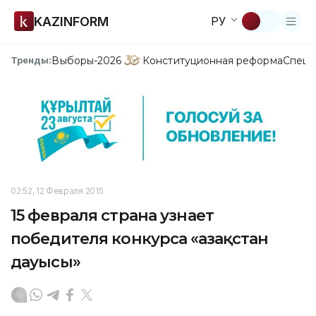
KAZINFORM
РУ
Выборы-2026
Конституционная реформа
Спецп
Тренды:
02:52, 12 Февраля 2015
15 февраля страна узнает
победителя конкурса «Қазақстан
дауысы»