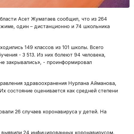
бласти Асет Жуматаев сообщил, что из 264
ежиме, один – дистанционно и 74 школьника
аходились 149 классов из 101 школы. Всего
ения - 3 513. Из них болеют 94 человека,
 не закрывались», - проинформировал
правления здравоохранения Нурлана Айманова,
 Их состояние оценивается как средней степени
овали 26 случаев коронавируса у детей. На
да выявили 24 инфицированных коронавирусом,