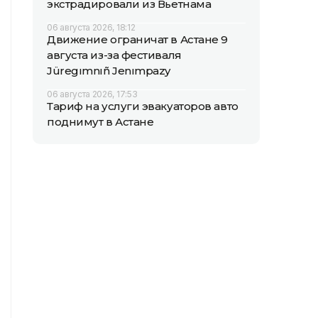
экстрадировали из Вьетнама
06 августа 2026, 18:12
Движение ограничат в Астане 9
августа из-за фестиваля
Jüregımnıñ Jenımpazy
06 августа 2026, 17:53
Тариф на услуги эвакуаторов авто
поднимут в Астане