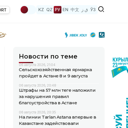
KZ
QZ
РУ
EN
中文
ق ز
ЎЗ
ORT
Новости по теме
06 августа 2026, 21:04
Сельскохозяйственная ярмарка
пройдет в Астане 8 и 9 августа
06 августа 2026, 20:48
Штрафы на 57 млн теңге наложили
за нарушения правил
благоустройства в Астане
06 августа 2026, 20:35
На линии Tarlan Astana впервые в
Казахстане задействовали