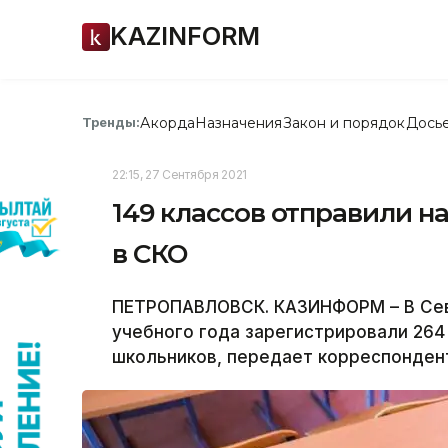
KAZINFORM
Акорда
Назначения
Закон и порядок
Дось
Тренды:
22:15, 27 Сентября 2021
149 классов отправили н
в СКО
ПЕТРОПАВЛОВСК. КАЗИНФОРМ – В Севе
учебного года зарегистрировали 264
школьников, передает корреспонден