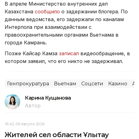
В апреле Министерство внутренних дел
Казахстана
сообщило
о задержании блогера. По
данным ведомства, его задержали по каналам
Интерпола при взаимодействии с
правоохранительными органами Вьетнама в
городе Камрань.
Позже Кайсар Камза
записал
видеообращение, в
котором заявил, что его никто не задерживал.
Генпрокуратура
Вьетнам
Соцсети
Казино
Аз
Карина Кущанова
Автор
16:42, 06 Августа 2026
Жителей сел области Ұлытау