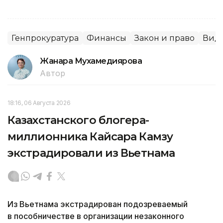
Генпрокуратура
Финансы
Закон и право
Вид
Жанара Мухамедиярова
Автор
18:16, 06 Августа 2026
Казахстанского блогера-
миллионника Кайсара Камзу
экстрадировали из Вьетнама
Из Вьетнама экстрадирован подозреваемый
в пособничестве в организации незаконного