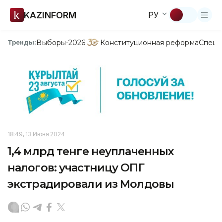
KAZINFORM
РУ
Выборы-2026
Конституционная реформа
Спецп
Тренды:
18:49, 13 Июня 2024
1,4 млрд тенге неуплаченных
налогов: участницу ОПГ
экстрадировали из Молдовы