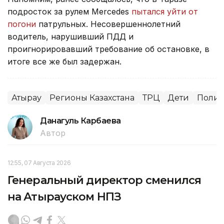
подросток за рулем Mercedes
пытался уйти от
погони
патрульных. Несовершеннолетний
водитель, нарушивший ПДД и
проигнорировавший требование об остановке, в
итоге все же был задержан.
Атырау
Регионы Казахстана
ТРЦ
Дети
Поли
Данагуль Карбаева
Автор
12:55, 07 Августа 2026
Генеральный директор сменился
на Атырауском НПЗ