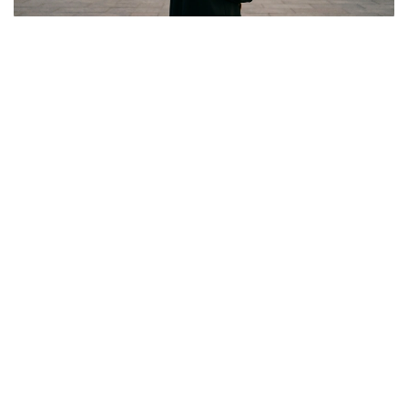
Фото: Kazinform/ИИ
По данным АО «Финансовый центр», в отношении
этих выпускников проводятся правовые
процедуры, связанные с исполнением
обязательств по возмещению затрат на обучение,
оплаченных за счет государственного бюджета.
В настоящее время по 260 делам проводится
досудебная претензионная работа. Кроме того,
в отношении трех выпускников возбуждены
гражданские дела, еще по шести уже вынесены
судебные решения. Они обязаны возместить
расходы на обучение, а также предусмотренный
законодательством штраф.
За последние три года вузы Атырауской области
за счет средств государственного бюджета