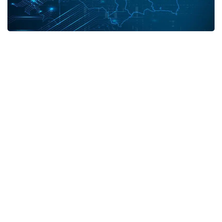
В разрезе регионов:
город Нур-Султан - 3,
город Алматы - 9,
Алматинская область - 1,
Атырауская область - 1,
Жамбылская область - 3,
Карагандинская область - 2.
Итого выздоровевших в Казахстане - 1290964.