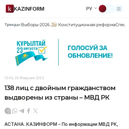
KAZINFORM
РУ
Выборы-2026
Конституционная реформа
Спецп
Тренды:
13:00, 20 Февраля 2023
138 лиц с двойным гражданством
выдворены из страны – МВД РК
АСТАНА. КАЗИНФОРМ – По информации МВД РК,