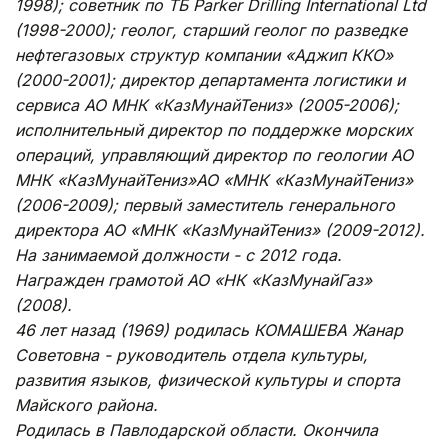
1998); советник по ТБ Parker Drilling International Ltd
(1998-2000); геолог, старший геолог по разведке
нефтегазовых структур компании «Аджип ККО»
(2000-2001); директор департамента логистики и
сервиса АО МНК «КазМунайТениз» (2005-2006);
исполнительный директор по поддержке морских
операций, управляющий директор по геологии АО
МНК «КазМунайТениз»АО «МНК «КазМунайТениз»
(2006-2009); первый заместитель генерального
директора АО «МНК «КазМунайТениз» (2009-2012).
На занимаемой должности - с 2012 года.
Награжден грамотой АО «НК «КазМунайГаз»
(2008).
46 лет назад (1969) родилась КОМАШЕВА Жанар
Советовна - руководитель отдела культуры,
развития языков, физической культуры и спорта
Майского района.
Родилась в Павлодарской области. Окончила