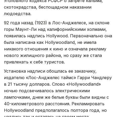
Уголовного кодекса РСФСР о запрете калыма,
скотокрадства, беспощадном наказании
людоедства.
92 года назад (1923) в Лос-Анджелесе, на склоне
горы Маунт-Ли над калифорнийскими холмами,
появилась надпись Hollywood. Первоначально она
была написана как Hollywoodland, не имела
никакого отношения к кино и означала рекламу
нового жилищного района, но сразу же стала
привлекать к себе туристов.
Установка надписи обошлась ее заказчику,
издателю «Лос-Анджелес таймс» Гарри Чандлеру
в 21 тысячу долларов. Слово «Hollywoodland»
ночью подсвечивалось электрическими
лампочками, днем же белые буквы были видны с
40-километрового расстояния. Рекламировать
Hollywoodland предполагалось полтора года, но
надпись так и осталась на своем месте.