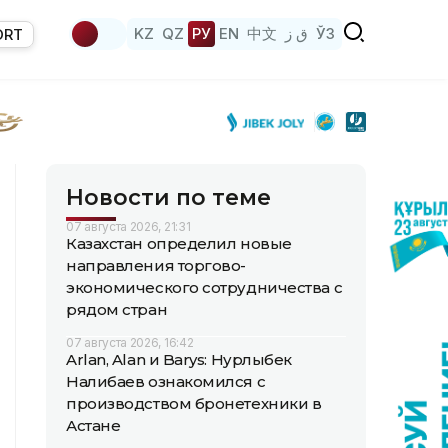
KZ
QZ
РУ
EN
中文
ق ز
ЎЗ
ORT
Новости по теме
07 августа 2026, 21:31
Казахстан определил новые
направления торгово-
экономического сотрудничества с
рядом стран
07 августа 2026, 16:42
Arlan, Alan и Barys: Нурлыбек
Налибаев ознакомился с
производством бронетехники в
Астане