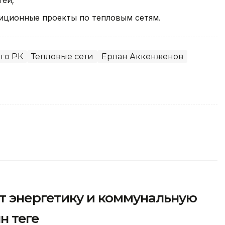
тей;
тиционные проекты по тепловым сетям.
го РК
Тепловые сети
Ерлан Аккенженов
т энергетику и коммунальную
 теңге