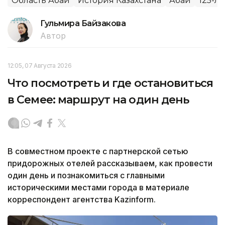
Область Абай
История Казахстана
Абай
125-л
Гульмира Байзакова
Автор
12:05, 07 Августа 2026
Что посмотреть и где остановиться
в Семее: маршрут на один день
В совместном проекте с партнерской сетью
придорожных отелей рассказываем, как провести
один день и познакомиться с главными
историческими местами города в материале
корреспондент агентства Kazinform.