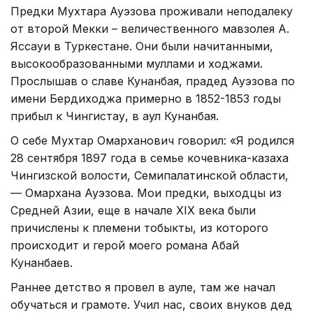
Предки Мухтара Ауэзова проживали неподалеку
от второй Мекки – величественного мавзолея А.
Яссауи в Туркестане. Они были начитанными,
высокообразованными муллами и ходжами.
Прослышав о славе Кунанбая, прадед Ауэзова по
имени Бердиходжа примерно в 1852-1853 годы
прибыл к Чингистау, в аул Кунанбая.
О себе Мухтар Омарханович говорил: «Я родился
28 сентября 1897 года в семье кочевника-казаха
Чингизской волости, Семипалатинской области,
— Омархана Ауэзова. Мои предки, выходцы из
Средней Азии, еще в начале XIX века были
причислены к племени тобыкты, из которого
происходит и герой моего романа Абай
Кунанбаев.
Раннее детство я провел в ауле, там же начал
обучаться и грамоте. Учил нас, своих внуков дед