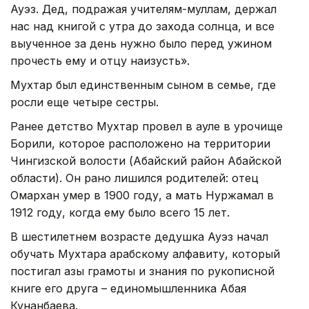
Ауэз. Дед, подражая учителям-муллам, держал
нас над книгой с утра до захода солнца, и все
выученное за день нужно было перед ужином
прочесть ему и отцу наизусть».
Мухтар был единственным сыном в семье, где
росли еще четыре сестры.
Ранее детство Мухтар провел в ауле в урочище
Борили, которое расположено на территории
Чингизской волости (Абайский район Абайской
области). Он рано лишился родителей: отец
Омархан умер в 1900 году, а мать Нуржамал в
1912 году, когда ему было всего 15 лет.
В шестилетнем возрасте дедушка Ауэз начал
обучать Мухтара арабскому алфавиту, который
постигал азы грамоты и знания по рукописной
книге его друга – единомышленника Абая
Кунанбаева.