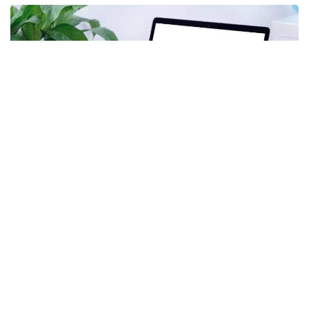
Фото: Kazinform
Самая крупная трагедия на шахте
28 октября на шахте имени Костенко в
Карагандинской области, принадлежащей
компании «АрселорМиттал Темиртау»,
прогремел
взрыв. Предположительно, по информации