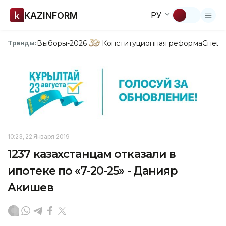
KAZINFORM
РУ
Выборы-2026
Конституционная реформа
Спецп
Тренды:
10:23, 22 Января 2019
1237 казахстанцам отказали в
ипотеке по «7-20-25» - Данияр
Акишев