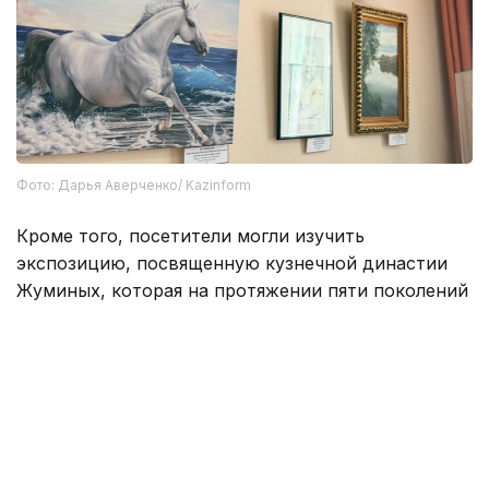
Фото: Дарья Аверченко/ Kazinform
Кроме того, посетители могли изучить
экспозицию, посвященную кузнечной династии
Жуминых, которая на протяжении пяти поколений
развивала кузнечное ремесло, изделия мастеров
декоративно-прикладного искусства, материалы
по археологии района и спортивной истории.
Отдельный стенд рассказывает о районной
спартакиаде, которая проводится с 1986 года и
до сих пор собирает участников со всего региона.