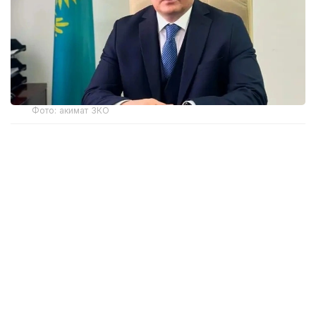
Фото: акимат ЗКО
Ранее распоряжением акима Западно-
Казахстанской области Наримана Торегалиева
от 3 июня 2026 года Мадияр Утешев был
отстранен от исполнения служебных
обязанностей сроком на один месяц.
Как сообщила на брифинге в Региональной службе
коммуникаций исполняющая обязанности
руководителя управления здравоохранения ЗКО
Айнаш Губайдуллина, М. Утешев уволен
по собственному заявлению.