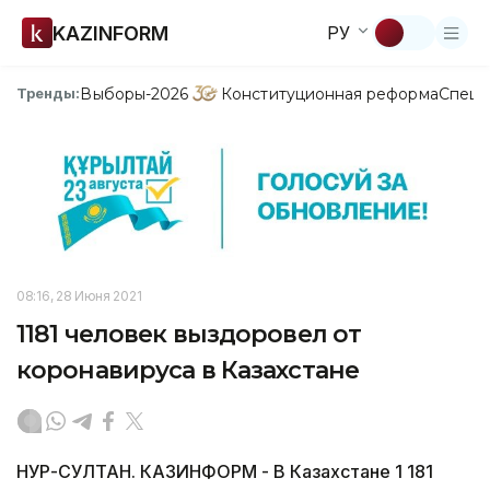
KAZINFORM
РУ
Выборы-2026
Конституционная реформа
Спецп
Тренды:
08:16, 28 Июня 2021
1181 человек выздоровел от
коронавируса в Казахстане
НУР-СУЛТАН. КАЗИНФОРМ - В Казахстане 1 181