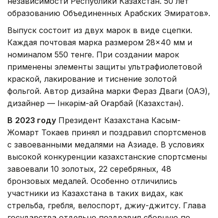
независимости Республики Казахстан. 50 лет
образованию Объединенных Арабских Эмиратов».
Выпуск состоит из двух марок в виде сцепки.
Каждая почтовая марка размером 28×40 мм и
номиналом 550 тенге. При создании марок
применены элементы защиты ультрафиолетовой
краской, лакирование и тиснение золотой
фольгой. Автор дизайна марки Фераз Дваги (ОАЭ),
дизайнер — Інкәрім-ай Оңғарбай (Казахстан).
В
2023 году
Президент Казахстана Касым-
Жомарт Токаев принял и поздравил спортсменов
с завоеванными медалями на Азиаде. В условиях
высокой конкуренции казахстанские спортсмены
завоевали 10 золотых, 22 серебряных, 48
бронзовых медалей. Особенно отличились
участники из Казахстана в таких видах, как
стрельба, гребля, велоспорт, джиу-джитсу. Глава
государства отдельно поздравил сборную по