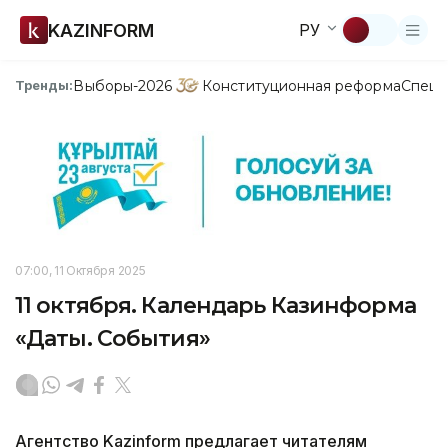
KAZINFORM
РУ
Выборы-2026
Конституционная реформа
Спецп
Тренды:
07:00, 11 Октября 2025
11 октября. Календарь Казинформа
«Даты. События»
Агентство Kazinform предлагает читателям