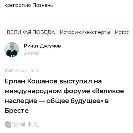
крепостью Познань
ВЕЛИКАЯ ПОБЕДА
Историки-эксперты
Истори
Ринат Дусумов
Автор
17:45, 22 Июня 2026
Ерлан Кошанов выступил на
международном форуме «Великое
наследие — общее будущее» в
Бресте