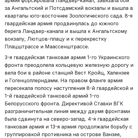
армия форсировала Ландвер-канал, завязала бои
за Ангальтский и Потсдамский вокзалы и вышла в
кварталы юго-восточнее Зоологического сада. 8-я
гвардейская армия продвинулась до южного
берега Ландвер-канала и вышла к Ангальтскому
вокзалу, Лютцов-плацу и к перекрестку
Плацштрассе и Маассенштрассе.
3-я гвардейская танковая армия 1-го Украинского
фронта преодолела кольцевую железную дорогу и
вела бои в районе станций Вест Кройц, Халензее
и Гогенцоллерндамм. На правом фланге армия
пересекала полосу наступления 8-й гвардейской и
1-й гвардейской танковой армий 1-го
Белорусского фронта. Директивой Ставки ВГК
разграничительная линия между двумя фронтами
была сдвинута на северо-запад. 4-я гвардейская
танковая армия и 13-я армия продолжали борьбу с
группировкой противника на острове Ванзее,