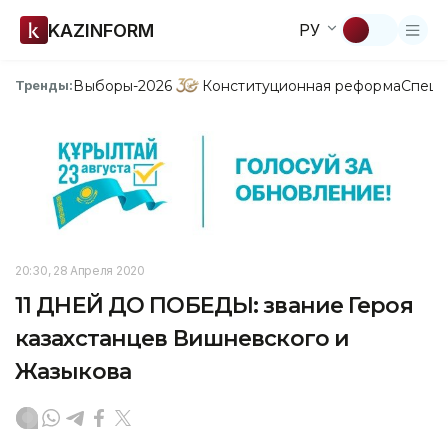
KAZINFORM
РУ
Выборы-2026
Конституционная реформа
Спецп
Тренды:
20:30, 28 Апреля 2020
11 ДНЕЙ ДО ПОБЕДЫ: звание Героя
казахстанцев Вишневского и
Жазыкова