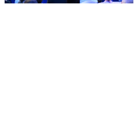
Фото: пресс-служба Мажилиса
Форум собрал парламентские делегации
и дипломатических представителей Беларуси,
России, Узбекистана, Мьянмы, Кыргызстана,
Азербайджана, Таджикистана, Вьетнама, Сербии,
Венесуэлы, Кубы, Китая, Монголии и Лаоса.
Мероприятие прошло в Бресте, который первым
принял на себя вероломный удар фашистской
Германии в июне 1941 года.