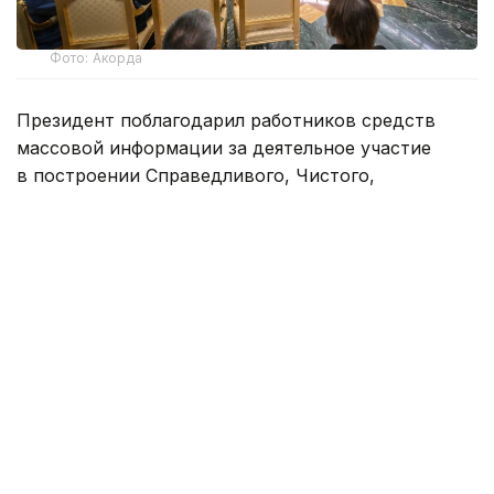
Фото: Акорда
Президент поблагодарил работников средств
массовой информации за деятельное участие
в построении Справедливого, Чистого,
Безопасного и Сильного Казахстана.
— Вы способствуете укоренению
в обществе принципов «Закон и Порядок»,
«Адал азамат», а также популяризации
концепции «Таза Қазақстан». Тем самым
вы вносите существенную лепту
в обновление образа жизни и сознания
нашего народа. Уверен, что
и в дальнейшем специалисты
информационной сферы продолжат
с высокой самоотдачей трудиться