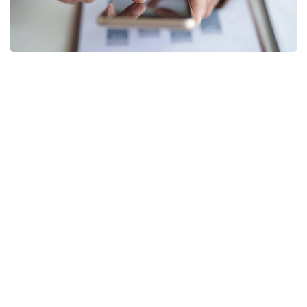
Фото: Минтруда и соцзащиты РК
Распространенные в социальных сетях
утверждения о жестоком обращении
с пациентами Республиканской психиатрической
больницы специализированного типа
с интенсивным наблюдением в поселке Актас
Алматинской области не нашли подтверждения.
Проверку учреждения провел Департамент
Комитета медицинского и фармацевтического
контроля Министерства здравоохранения
РК по Алматинской области после публикации
в Instagram о предполагаемых нарушениях прав
пациентов.