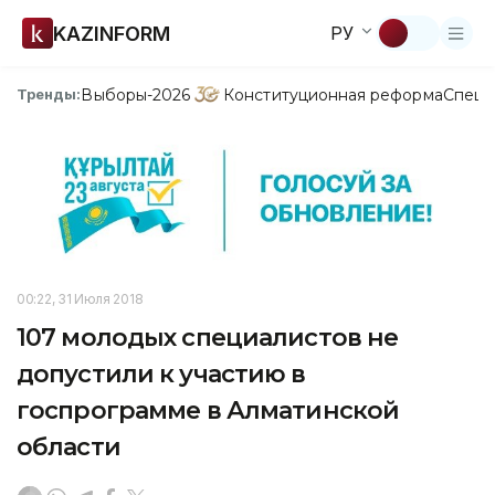
KAZINFORM
РУ
Выборы-2026
Конституционная реформа
Спецп
Тренды:
00:22, 31 Июля 2018
107 молодых специалистов не
допустили к участию в
госпрограмме в Алматинской
области