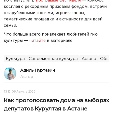
по 9 августа. В
программе фестиваля
— конкурс
косплея с рекордным призовым фондом, встречи
с зарубежными гостями, игровые зоны,
тематические площадки и активности для всей
семьи.
Что больше всего привлекает любителей гик-
культуры —
читайте
в материале.
Культура
Современная культура
Астана
Обще
Адиль Нуртазин
Автор
13:15, 06 Августа 2026
Как проголосовать дома на выборах
депутатов Курултая в Астане