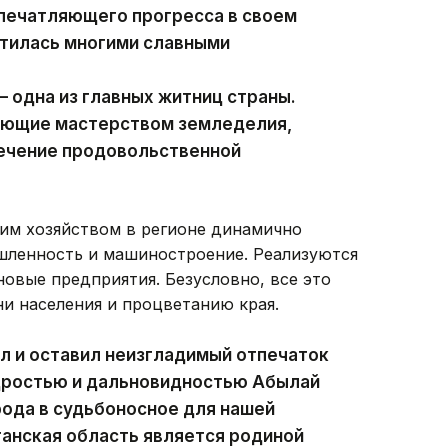
впечатляющего прогресса в своем
гатилась многими славными
 одна из главных житниц страны.
еющие мастерством земледелия,
печение продовольственной
ким хозяйством в регионе динамично
ленность и машиностроение. Реализуются
овые предприятия. Безусловно, все это
и населения и процветанию края.
л и оставил неизгладимый отпечаток
удростью и дальновидностью Абылай
рода в судьбоносное для нашей
анская область является родиной