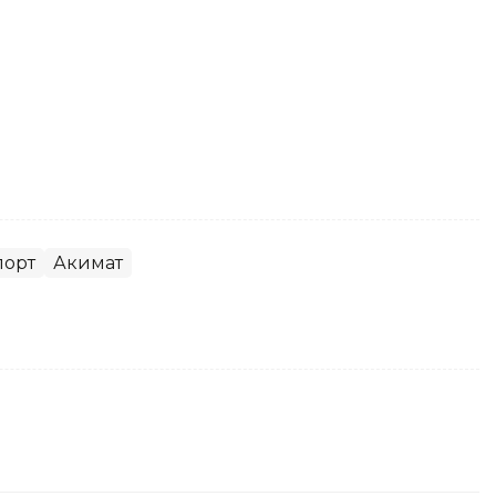
порт
Акимат