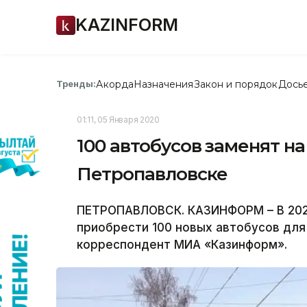
KAZINFORM
Акорда
Назначения
Закон и порядок
Дось
Тренды:
01:11, 05 Января 2020
100 автобусов заменят н
Петропавловске
ПЕТРОПАВЛОВСК. КАЗИНФОРМ – В 202
приобрести 100 новых автобусов для
корреспондент МИА «Казинформ».