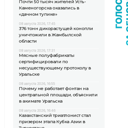
Почти 50 тысяч жителей Усть-
Каменогорска оказались в
«дачном тупике»
08 августа 2026, 17:45
376 тонн дикорастущей конопли
уничтожили в Жамбылской
области
08 августа 2026, 17:31
Мясные полуфабрикаты
сертифицировали по
несуществующему протоколу в
Уральске
08 августа 2026, 16:55
Почему не работает фонтан на
центральной площади, объяснили
в акимате Уральска
08 августа 2026, 16:46
Казахстанский триатлонист стал
призером этапа Кубка Азии в
Туркестане