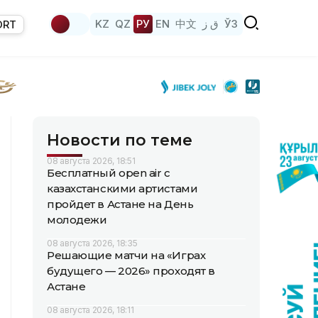
KZ
QZ
РУ
EN
中文
ق ز
ЎЗ
ORT
Новости по теме
08 августа 2026, 18:51
Бесплатный open air с
казахстанскими артистами
пройдет в Астане на День
молодежи
08 августа 2026, 18:35
Решающие матчи на «Играх
будущего — 2026» проходят в
Астане
08 августа 2026, 18:11