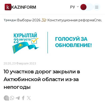
KAZINFORM
РУ
Выборы-2026
Конституционная реформа
Спецп
Тренды:
20:20, 23 Февраля 2023
10 участков дорог закрыли в
Актюбинской области из-за
непогоды