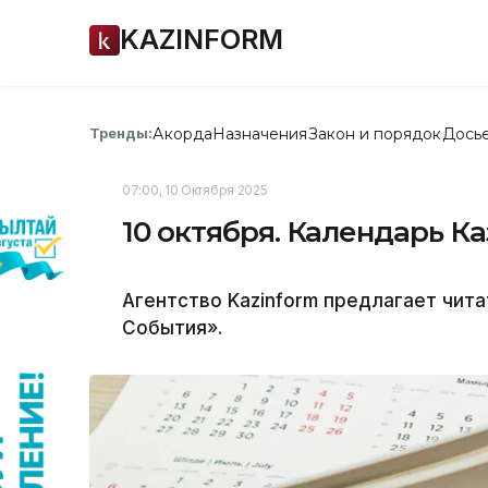
KAZINFORM
Акорда
Назначения
Закон и порядок
Дось
Тренды:
07:00, 10 Октября 2025
10 октября. Календарь К
Агентство Kazinform предлагает чит
События».