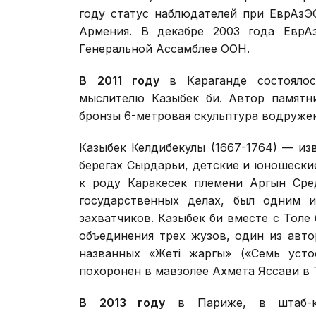
году статус наблюдателей при ЕврАзЭ
Армения. В декабре 2003 года ЕврА
Генеральной Ассамблее ООН.
В
2011 году
в Караганде состоялос
мыслителю Казыбек би. Автор памятн
бронзы 6-метровая скульптура водруже
Казыбек Келдибекулы (1667-1764) — из
берегах Сырдарьи, детские и юношески
к роду Каракесек племени Аргын Сред
государственных делах, был одним и
захватчиков. Казыбек би вместе с Толе
объединения трех жузов, один из авто
названных «Жетi жаргы» («Семь усто
похоронен в мавзолее Ахмета Яссави в 
В
2013 году
в Париже, в штаб-кв