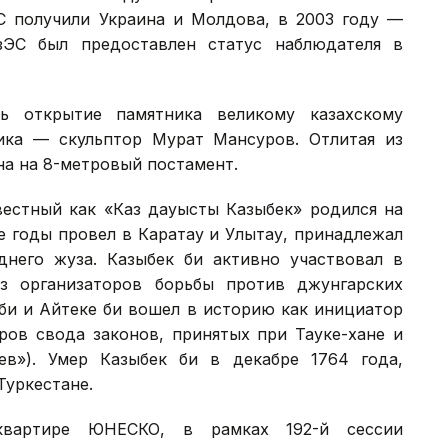
С получили Украина и Молдова, в 2003 году —
зЭС был предоставлен статус наблюдателя в
ь открытие памятника великому казахскому
ика — скульптор Мурат Мансуров. Отлитая из
на на 8-метровый постамент.
вестный как «Каз дауысты Казыбек» родился на
е годы провел в Каратау и Улытау, принадлежал
него жуза. Казыбек би активно участвовал в
з организаторов борьбы против джунгарских
 би и Айтеке би вошел в историю как инициатор
ров свода законов, принятых при Тауке-хане и
ев»). Умер Казыбек би в декабре 1764 года,
Туркестане.
артире ЮНЕСКО, в рамках 192-й сессии