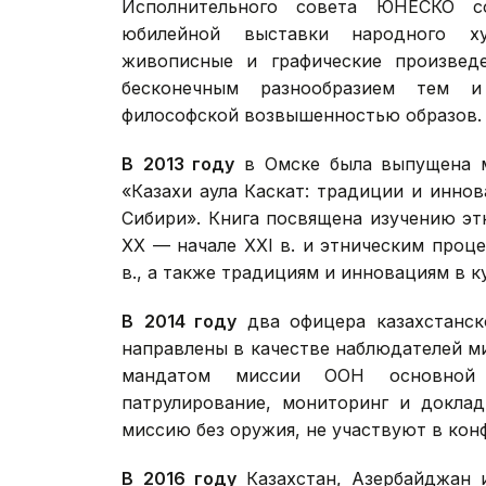
Исполнительного совета ЮНЕСКО со
юбилейной выставки народного ху
живописные и графические произвед
бесконечным разнообразием тем и
философской возвышенностью образов.
В
2013 году
в Омске была выпущена м
«Казахи аула Каскат: традиции и иннов
Сибири». Книга посвящена изучению эт
XX — начале XXI в. и этническим проц
в., а также традициям и инновациям в к
В
2014 году
два офицера казахстанск
направлены в качестве наблюдателей м
мандатом миссии ООН основной з
патрулирование, мониторинг и доклад
миссию без оружия, не участвуют в кон
В
2016 году
Казахстан, Азербайджан 