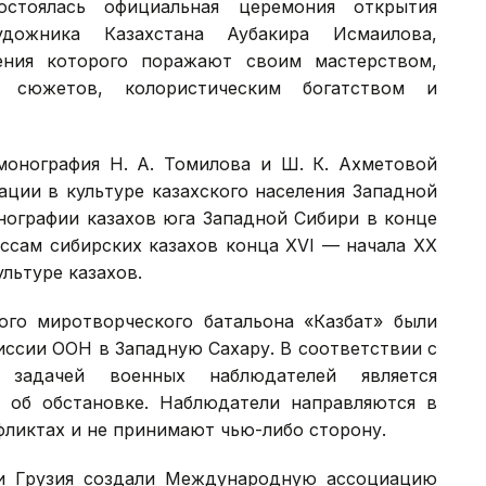
стоялась официальная церемония открытия
дожника Казахстана Аубакира Исмаилова,
ения которого поражают своим мастерством,
 сюжетов, колористическим богатством и
онография Н. А. Томилова и Ш. К. Ахметовой
ации в культуре казахского населения Западной
нографии казахов юга Западной Сибири в конце
ессам сибирских казахов конца XVI — начала XX
ультуре казахов.
ого миротворческого батальона «Казбат» были
иссии ООН в Западную Сахару. В соответствии с
адачей военных наблюдателей является
 об обстановке. Наблюдатели направляются в
фликтах и не принимают чью-либо сторону.
и Грузия создали Международную ассоциацию