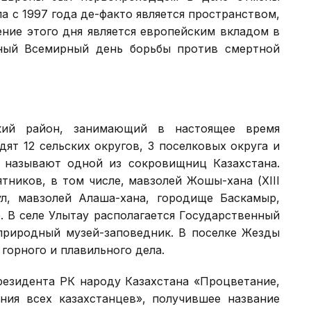
па с 1997 года де-факто является пространством,
ние этого дня является европейским вкладом в
ный Всемирный день борьбы против смертной
ий район, занимающий в настоящее время
дят 12 сельских округов, 3 поселковых округа и
й называют одной из сокровищниц Казахстана.
тников, в том числе, мавзолей Жошы-хана (XIII
аул, мавзолей Алаша-хана, городище Баскамыр,
. В селе Улытау располагается Государственный
природный музей-заповедник. В поселке Жезды
горного и плавильного дела.
езидента РК народу Казахстана «Процветание,
яния всех казахстанцев», получившее название