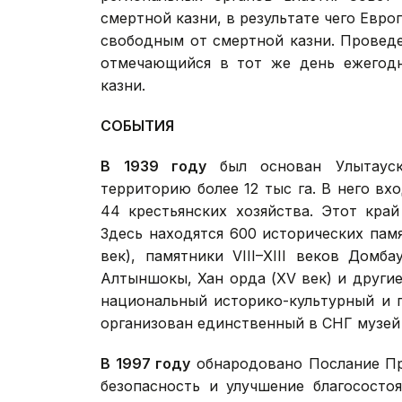
смертной казни, в результате чего Евро
свободным от смертной казни. Проведе
отмечающийся в тот же день ежегод
казни.
СОБЫТИЯ
В
1939 году
был основан Улытауск
территорию более 12 тыс га. В него вхо
44 крестьянских хозяйства. Этот кра
Здесь находятся 600 исторических памя
век), памятники VIII–XIII веков Домб
Алтыншокы, Хан орда (XV век) и другие
национальный историко-культурный и 
организован единственный в СНГ музей 
В 1997 году
обнародовано Послание Пр
безопасность и улучшение благососто