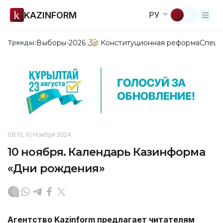
KAZINFORM
РУ
Выборы-2026
Конституционная реформа
Спецп
Тренды:
08:10, 10 Ноября 2024
10 ноября. Календарь Казинформа
«Дни рождения»
Агентство Kazinform предлагает читателям