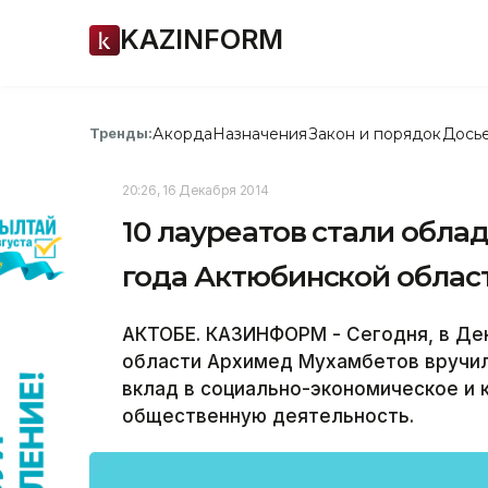
KAZINFORM
Акорда
Назначения
Закон и порядок
Дось
Тренды:
20:26, 16 Декабря 2014
10 лауреатов стали обла
года Актюбинской област
АКТОБЕ. КАЗИНФОРМ - Сегодня, в Де
области Архимед Мухамбетов вручил
вклад в социально-экономическое и 
общественную деятельность.