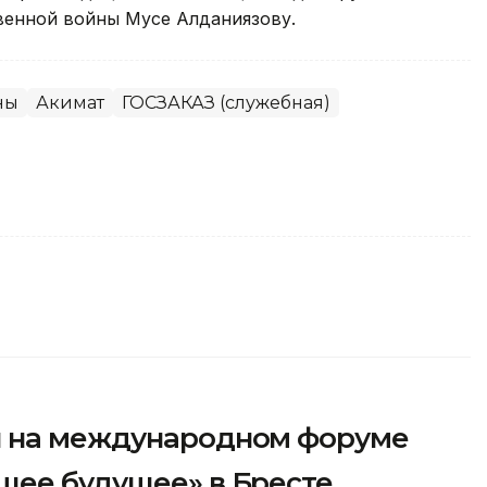
венной войны Мусе Алданиязову.
ны
Акимат
ГОСЗАКАЗ (служебная)
л на международном форуме
щее будущее» в Бресте