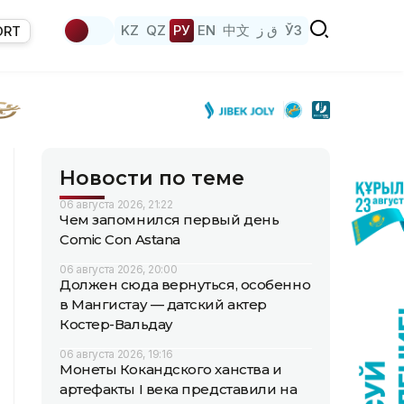
KZ
QZ
РУ
EN
中文
ق ز
ЎЗ
ORT
Новости по теме
06 августа 2026, 21:22
Чем запомнился первый день
Comic Con Astana
06 августа 2026, 20:00
Должен сюда вернуться, особенно
в Мангистау — датский актер
Костер-Вальдау
06 августа 2026, 19:16
Монеты Кокандского ханства и
артефакты I века представили на