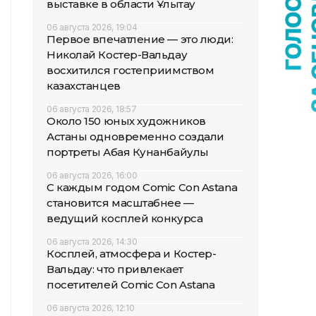
выставке в области Ұлытау
06 августа 2026, 19:04
Первое впечатление — это люди:
Николай Костер-Вальдау
восхитился гостеприимством
казахстанцев
06 августа 2026, 18:57
Около 150 юных художников
Астаны одновременно создали
портреты Абая Кунанбайулы
06 августа 2026, 16:00
С каждым годом Comic Con Astana
становится масштабнее —
ведущий косплей конкурса
06 августа 2026, 14:30
Косплей, атмосфера и Костер-
Вальдау: что привлекает
посетителей Comic Con Astana
06 августа 2026, 12:10