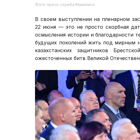
Фото: пресс-служба Мажилиса
В своем выступлении на пленарном за
22 июня — это не просто скорбная дат
осмысления истории и благодарности т
будущих поколений жить под мирным н
казахстанских защитников Брестс
ожесточенных битв Великой Отечествен