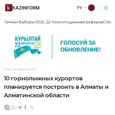
KAZINFORM
РУ
Выборы-2026
Конституционная реформа
Спецп
Тренды:
14:45, 10 Апреля 2019
10 горнолыжных курортов
планируется построить в Алматы и
Алматинской области