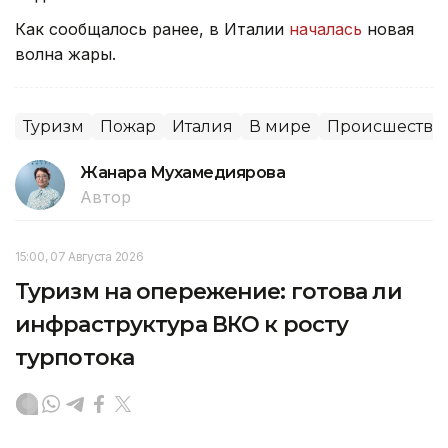
Как сообщалось ранее, в Италии
началась
новая
волна жары.
Туризм
Пожар
Италия
В мире
Происшестви
Жанара Мухамедиярова
Автор
15:00, 07 Августа 2026
Туризм на опережение: готова ли
инфраструктура ВКО к росту
турпотока