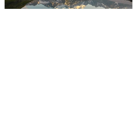
Фото: Руслан Мухамедьяров / Kazinform
Дорога, без которой не бывает туризма
Еще несколько лет назад путь в Катон-Карагай
или к Рахмановским ключам сам по себе
становился испытанием. Туристам приходилось
преодолевать опасные серпантины Осиновского
перевала, а последние километры ехать
по каменистой горной дороге с глубокими
выбоинами.
Сегодня Восточный Казахстан одновременно
ремонтирует и реконструирует около 165